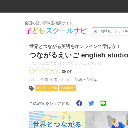
全国の習い事教室検索サイト
世界とつながる英語をオンラインで学ぼう！
つながるえいご english studi
ツナガルエイゴ イングリッシュスタジオ
-
0件
全国 全国
英語・英会話
オンライン授業
初心者歓迎
この教室をシェアする