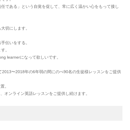
責任である」という自覚を促して、常に広く温かい心をもって接し
も大切にします。
お手伝いをする。
ます。
ng learnerになって欲しいです。
室にて2013〜2018年の6年弱の間にのべ90名の生徒様レッスンをご提供
設置。
USAに変更し、オンライン英語レッスンをご提供し続けます。