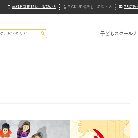
無料
教室
掲載
をご希望の方
PICK UP
掲載
をご希望の方
PR
広告
子どもスクールナ
o