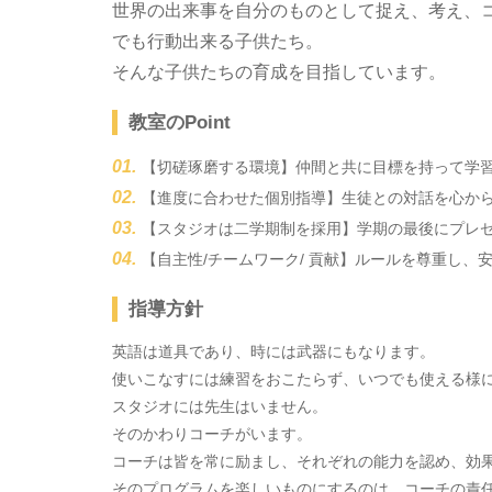
世界の出来事を自分のものとして捉え、考え、
でも行動出来る子供たち。
そんな子供たちの育成を目指しています。
教室のPoint
【切磋琢磨する環境】仲間と共に目標を持って学
【進度に合わせた個別指導】生徒との対話を心か
【スタジオは二学期制を採用】学期の最後にプレ
【自主性/チームワーク/ 貢献】ルールを尊重し
指導方針
英語は道具であり、時には武器にもなります。
使いこなすには練習をおこたらず、いつでも使える様
スタジオには先生はいません。
そのかわりコーチがいます。
コーチは皆を常に励まし、それぞれの能力を認め、効
そのプログラムを楽しいものにするのは、コーチの責