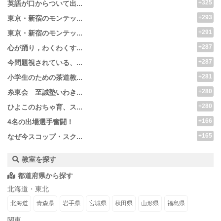
+325
英語が口からついて出...
+293
東京・新宿のモンテッ...
+291
東京・新宿のモンテッ...
+287
心が踊り，わくわくす...
+287
今問題視されている、...
+281
小学生のための茶道教...
+280
糸東会 至誠塾いわき...
+280
ひよこのおちゃ育、ス...
+166
4名の出場選手奮闘！
+165
なぜ今スコップ・スク...
教室を探す
都道府県から探す
北海道・東北
北海道
青森県
岩手県
宮城県
秋田県
山形県
福島県
関東