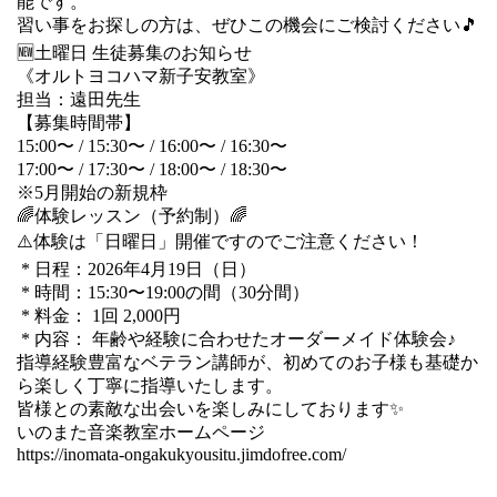
能です。
習い事をお探しの方は、ぜひこの機会にご検討ください🎵
🆕土曜日 生徒募集のお知らせ
《オルトヨコハマ新子安教室》
担当：遠田先生
【募集時間帯】
15:00〜 / 15:30〜 / 16:00〜 / 16:30〜
17:00〜 / 17:30〜 / 18:00〜 / 18:30〜
※5月開始の新規枠
🌈体験レッスン（予約制）🌈
⚠️体験は「日曜日」開催ですのでご注意ください！
* 日程：2026年4月19日（日）
* 時間：15:30〜19:00の間（30分間）
* 料金： 1回 2,000円
* 内容： 年齢や経験に合わせたオーダーメイド体験会♪
指導経験豊富なベテラン講師が、初めてのお子様も基礎か
ら楽しく丁寧に指導いたします。
皆様との素敵な出会いを楽しみにしております✨
いのまた音楽教室ホームページ
https://inomata-ongakukyousitu.jimdofree.com/