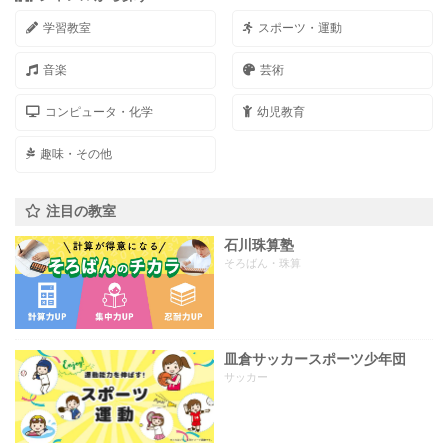
学習教室
スポーツ・運動
音楽
芸術
コンピュータ・化学
幼児教育
趣味・その他
注目の教室
石川珠算塾
そろばん・珠算
皿倉サッカースポーツ少年団
サッカー