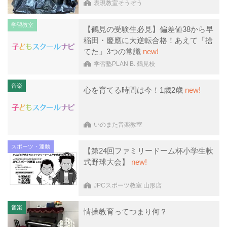
表現教室そうぞう
学習教室
【鶴見の受験生必見】偏差値38から早
稲田・慶應に大逆転合格！あえて「捨
てた」3つの常識
new!
学習塾PLAN B. 鶴見校
音楽
心を育てる時間は今！1歳2歳
new!
いのまた音楽教室
スポーツ・運動
【第24回ファミリードーム杯小学生軟
式野球大会】
new!
JPCスポーツ教室 山形店
音楽
情操教育ってつまり何？