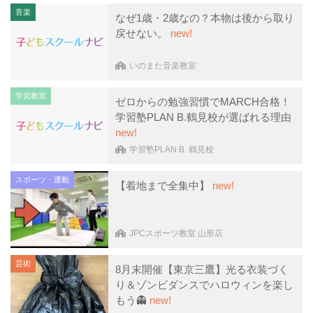
音楽
なぜ1歳・2歳なの？本物は後から取り
戻せない。
new!
いのまた音楽教室
学習教室
ゼロからの勉強習慣でMARCH合格！
学習塾PLAN B.鶴見校が選ばれる理由
new!
学習塾PLAN B. 鶴見校
スポーツ・運動
【着地まで全集中】
new!
JPCスポーツ教室 山形店
芸術
8月末開催【東京三鷹】光る衣装づく
り＆ゾンビダンスでハロウィンを楽し
もう👻
new!