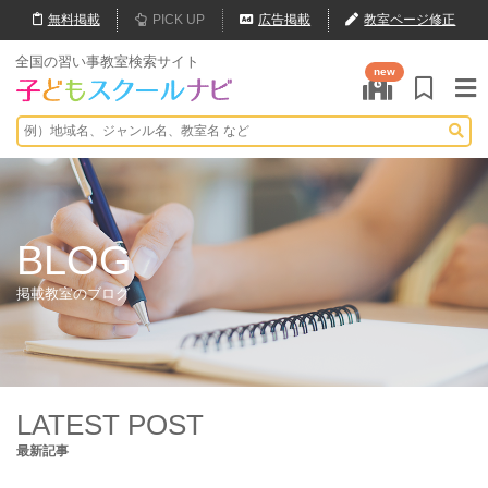
無料
掲載
PICK UP
広告掲載
教室ページ修正
全国の習い事教室検索サイト
new
BLOG
掲載教室のブログ
LATEST POST
最新記事