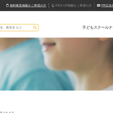
無料
教室
掲載
をご希望の方
PICK UP
掲載
をご希望の方
PR
広告
子どもスクールナ
除されます。