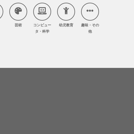
芸術
コンピュー
幼児教育
趣味・その
タ・科学
他