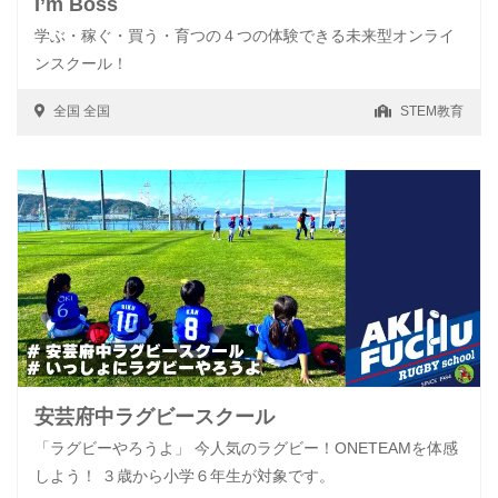
I’m Boss
学ぶ・稼ぐ・買う・育つの４つの体験できる未来型オンライ
ンスクール！
全国
全国
STEM教育
安芸府中ラグビースクール
「ラグビーやろうよ」 今人気のラグビー！ONETEAMを体感
しよう！ ３歳から小学６年生が対象です。