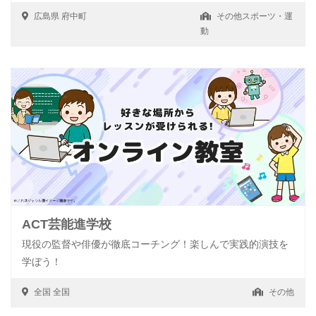
広島県
府中町
その他スポーツ・運
動
ACT芸能進学校
現役の監督や俳優が徹底コーチング！楽しんで実践的演技を
学ぼう！
全国
全国
その他