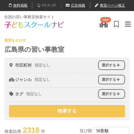
無料
掲載
PICK UP
広告掲載
教室ページ修正
全国の習い事教室検索サイト
new
教室をさがす
広島県の習い事教室
市区町村
指定なし
選択する
ジャンル
指定なし
選択する
タグ
指定なし
選択する
2316
並び順
検索結果
件