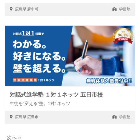
広島県
府中町
学習塾
対話式進学塾 １対１ネッツ 五日市校
生徒を“変える”塾。1対1ネッツ
広島県
広島市
学習塾
次へ »