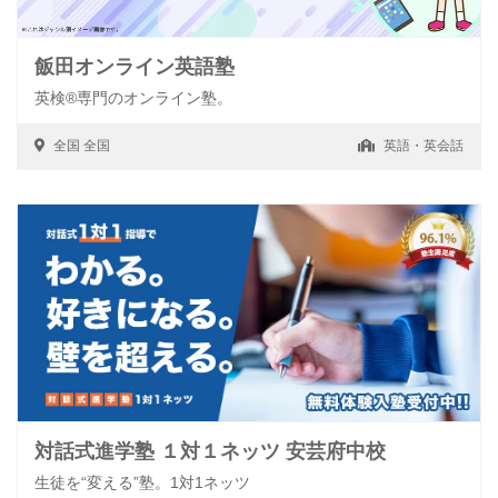
飯田オンライン英語塾
英検®専門のオンライン塾。
全国
全国
英語・英会話
対話式進学塾 １対１ネッツ 安芸府中校
生徒を“変える”塾。1対1ネッツ