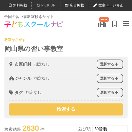
無料
掲載
PICK UP
広告掲載
教室ページ修正
全国の習い事教室検索サイト
new
教室をさがす
岡山県の習い事教室
市区町村
指定なし
選択する
ジャンル
指定なし
選択する
タグ
指定なし
選択する
2630
並び順
検索結果
件