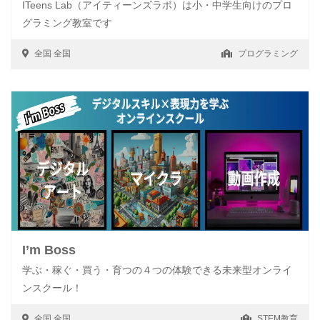
ITeens Lab（アイティーンズラボ）は小・中学生向けのプロ
グラミング教室です
全国
全国
プログラミング
I’m Boss
学ぶ・稼ぐ・買う・育つの４つの体験できる未来型オンライ
ンスクール！
全国
全国
STEM教育