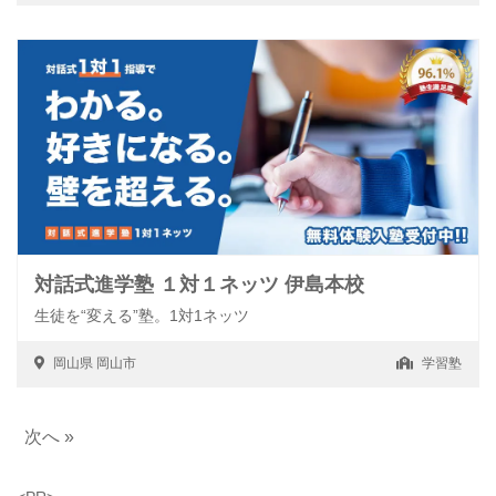
対話式進学塾 １対１ネッツ 伊島本校
生徒を“変える”塾。1対1ネッツ
岡山県
岡山市
学習塾
次へ »