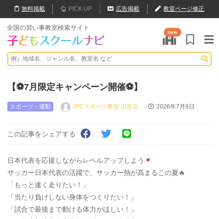
無料
掲載
PICK UP
広告掲載
教室ページ修正
全国の習い事教室検索サイト
new
【⚽7月限定キャンペーン開催⚽️】
スポーツ・運動
JPCスポーツ教室 山形店
2026年7月8日
この記事をシェアする
日本代表を応援しながらレベルアップしよう
サッカー日本代表の活躍で、サッカー熱が高まるこの夏🔥
「もっと速く走りたい！」
「当たり負けしない身体をつくりたい！」
「試合で最後まで動ける体力がほしい！」