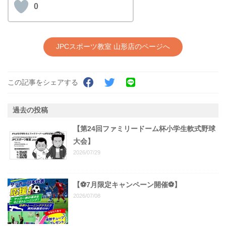
0
JPCスポーツ教室 山形店のページへ
この記事をシェアする
過去の投稿
【第24回ファミリードーム杯小学生軟式野球
大会】
2026/07/29
【⚽7月限定キャンペーン開催⚽️】
2026/07/08