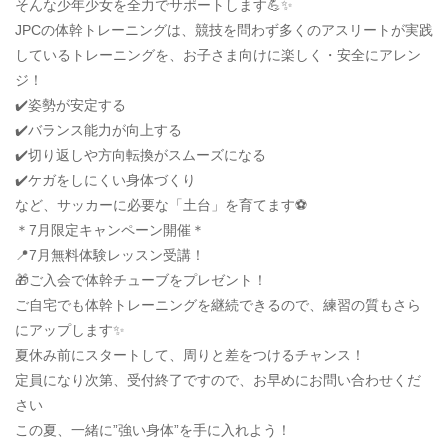
そんな少年少女を全力でサポートします💪✨
JPCの体幹トレーニングは、競技を問わず多くのアスリートが実践
しているトレーニングを、お子さま向けに楽しく・安全にアレン
ジ！
✔️姿勢が安定する
✔️バランス能力が向上する
✔️切り返しや方向転換がスムーズになる
✔️ケガをしにくい身体づくり
など、サッカーに必要な「土台」を育てます⚽
＊7月限定キャンペーン開催＊
📍7月無料体験レッスン受講！
🎁ご入会で体幹チューブをプレゼント！
ご自宅でも体幹トレーニングを継続できるので、練習の質もさら
にアップします✨
夏休み前にスタートして、周りと差をつけるチャンス！
定員になり次第、受付終了ですので、お早めにお問い合わせくだ
さい
この夏、一緒に”強い身体”を手に入れよう！