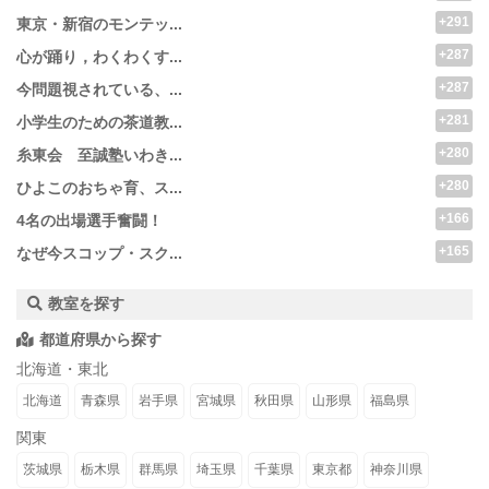
+291
東京・新宿のモンテッ...
+287
心が踊り，わくわくす...
+287
今問題視されている、...
+281
小学生のための茶道教...
+280
糸東会 至誠塾いわき...
+280
ひよこのおちゃ育、ス...
+166
4名の出場選手奮闘！
+165
なぜ今スコップ・スク...
教室を探す
都道府県から探す
北海道・東北
北海道
青森県
岩手県
宮城県
秋田県
山形県
福島県
関東
茨城県
栃木県
群馬県
埼玉県
千葉県
東京都
神奈川県