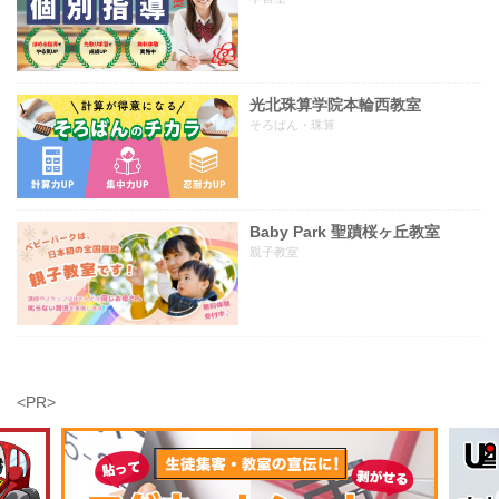
光北珠算学院本輪西教室
そろばん・珠算
Baby Park 聖蹟桜ヶ丘教室
親子教室
<PR>