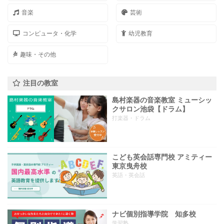
音楽
芸術
コンピュータ・化学
幼児教育
趣味・その他
注目の教室
島村楽器の音楽教室 ミューシッ
クサロン池袋【ドラム】
打楽器・ドラム
こども英会話専門校 アミティー
東京曳舟校
英語・英会話
ナビ個別指導学院 知多校
学習塾