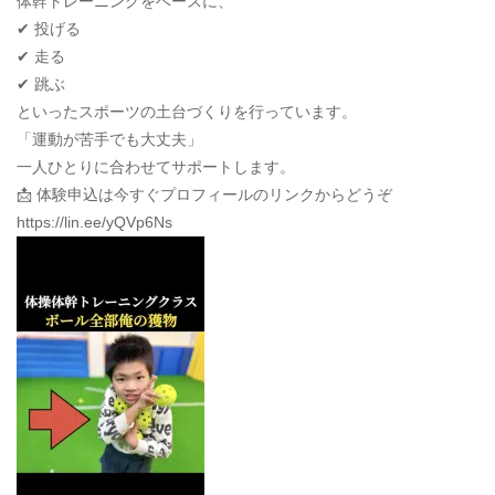
体幹トレーニングをベースに、
✔ 投げる
✔ 走る
✔ 跳ぶ
といったスポーツの土台づくりを行っています。
「運動が苦手でも大丈夫」
一人ひとりに合わせてサポートします。
📩 体験申込は今すぐプロフィールのリンクからどうぞ
https://lin.ee/yQVp6Ns