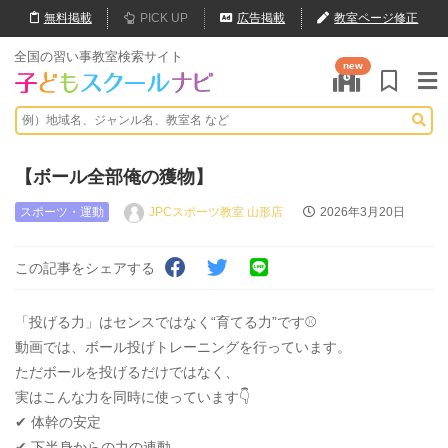
無料
掲載
PICK UP
広告掲載
教室ページ修正
全国の習い事教室検索サイト
new
【ボール全部俺の獲物】
スポーツ・運動
JPCスポーツ教室 山形店
2026年3月20日
この記事をシェアする
「投げる力」はセンスではなく“育てる力”です⚾️
動画では、ボール投げトレーニングを行っています。
ただボールを投げるだけではなく、
実はこんな力を同時に使っています👇
✔ 体幹の安定
✔ 下半身からの力の連動