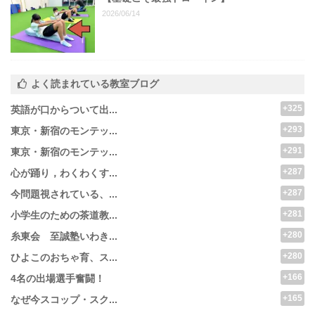
2026/06/14
よく読まれている教室ブログ
+325
英語が口からついて出...
+293
東京・新宿のモンテッ...
+291
東京・新宿のモンテッ...
+287
心が踊り，わくわくす...
+287
今問題視されている、...
+281
小学生のための茶道教...
+280
糸東会 至誠塾いわき...
+280
ひよこのおちゃ育、ス...
+166
4名の出場選手奮闘！
+165
なぜ今スコップ・スク...