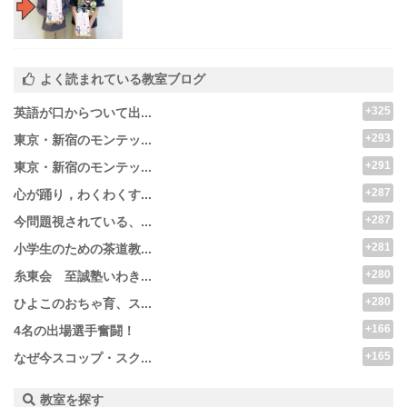
よく読まれている教室ブログ
+325
英語が口からついて出...
+293
東京・新宿のモンテッ...
+291
東京・新宿のモンテッ...
+287
心が踊り，わくわくす...
+287
今問題視されている、...
+281
小学生のための茶道教...
+280
糸東会 至誠塾いわき...
+280
ひよこのおちゃ育、ス...
+166
4名の出場選手奮闘！
+165
なぜ今スコップ・スク...
教室を探す