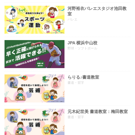
河野裕衣バレエスタジオ池田教
室
バレエ
JPA 横浜中山校
野球・ソフトボール
らりる♪書道教室
書道・習字
元木紀世美 書道教室：梅田教室
書道・習字