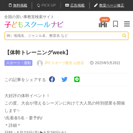
無料
掲載
PICK UP
広告掲載
教室ページ修正
全国の習い事教室検索サイト
new
【体幹トレーニングweek】
スポーツ・運動
JPCスポーツ教室 山形店
2025年5月26日
この記事をシェアする
大好評の体幹イベント！
この度、大会が増えるシーズンに向けて大人気の特別授業を開催
します✨
\先着各5名・要予約/
＊詳細＊
日時：6月23日(月)▶︎6月28日(土)