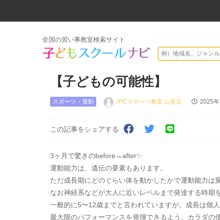
全国の習い事教室検索サイト
【子どもの可能性】
スポーツ・運動
JPCスポーツ教室 山形店
2025
この記事をシェアする
3ヶ月で驚きのbefore→after✨
運動能力は、遺伝の要素もあります。
ただ成長期にどのぐらい体を動かしたかで運動能力は
なお神経系などが大人に近いレベルまで発達する時期を
一般的に5〜12歳までと言われていますが、成長は個
最大限のパフォーマンスを発揮できるよう、カラダの使