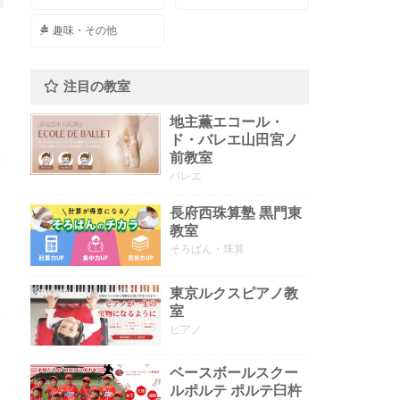
趣味・その他
注目の教室
地主薫エコール・
ド・バレエ山田宮ノ
前教室
バレエ
長府西珠算塾 黒門東
教室
そろばん・珠算
東京ルクスピアノ教
室
ピアノ
ベースボールスクー
ルポルテ ポルテ臼杵