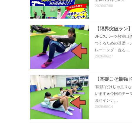
2026/07/08
【限界突破ラン
JPCスポーツ教室山
つくるための基礎ト
レーニング！走る…
2026/06/27
【基礎こそ最強
“腹筋”だけじゃ足り
います🔥今回のテー
ませインナ…
2026/06/14