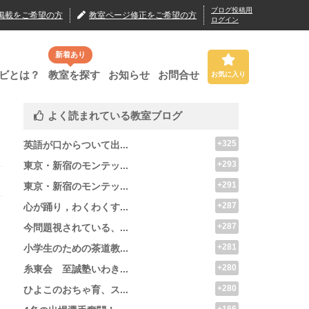
ブログ投稿用
掲載
をご希望の方
教室ページ修正
をご希望の方
ログイン
新着あり
ビとは？
教室を探す
お知らせ
お問合せ
お気に入り
よく読まれている教室ブログ
+325
英語が口からついて出...
+293
東京・新宿のモンテッ...
+291
東京・新宿のモンテッ...
+287
心が踊り，わくわくす...
+287
今問題視されている、...
+281
小学生のための茶道教...
+280
糸東会 至誠塾いわき...
+280
ひよこのおちゃ育、ス...