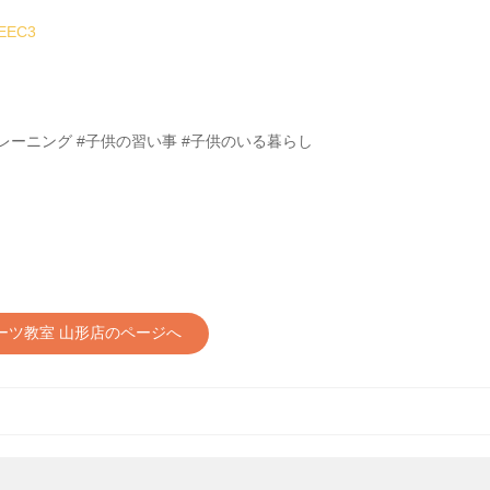
9EEC3
トレーニング #子供の習い事 #子供のいる暮らし
ポーツ教室 山形店のページへ