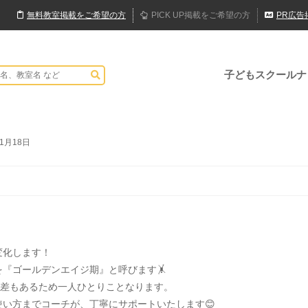
無料
教室
掲載
をご希望の方
PICK UP
掲載
をご希望の方
PR
広告
子どもスクールナ
年1月18日
変化します！
『ゴールデンエイジ期』と呼びます🤸
人差もあるため一人ひとりことなります。
い方までコーチが、丁寧にサポートいたします😊