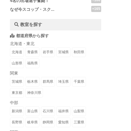
+166
4名の出場選手奮闘！
+165
なぜ今スコップ・スク...
教室を探す
都道府県から探す
北海道・東北
北海道
青森県
岩手県
宮城県
秋田県
山形県
福島県
関東
茨城県
栃木県
群馬県
埼玉県
千葉県
東京都
神奈川県
中部
新潟県
富山県
石川県
福井県
山梨県
長野県
岐阜県
静岡県
愛知県
三重県