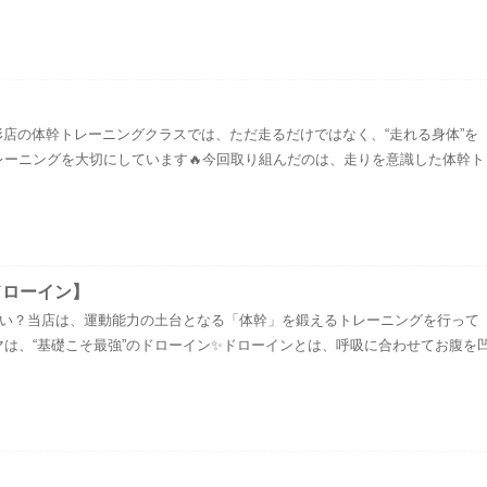
】
形店の体幹トレーニングクラスでは、ただ走るだけではなく、“走れる身体”を
レーニングを大切にしています🔥今回取り組んだのは、走りを意識した体幹ト
ドローイン】
ない？当店は、運動能力の土台となる「体幹」を鍛えるトレーニングを行って
マは、“基礎こそ最強”のドローイン✨ドローインとは、呼吸に合わせてお腹を