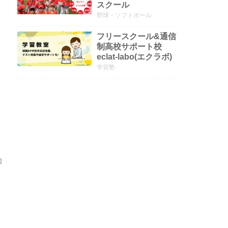
スクール
野球・ソフトボール
フリースクール&通信
制高校サポート校
eclat-labo(エクラボ)
学習塾
凹