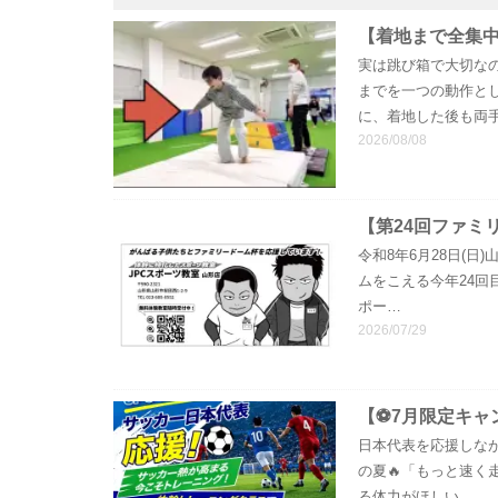
【着地まで全集
実は跳び箱で大切な
までを一つの動作と
に、着地した後も両
2026/08/08
【第24回ファミ
令和8年6月28日(
ムをこえる今年24回
ポー…
2026/07/29
【⚽7月限定キャ
日本代表を応援しな
の夏
🔥
「もっと速く
る体力がほしい…