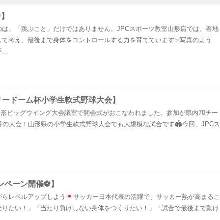
中】
のは、「跳ぶこと」だけではありません。JPCスポーツ教室山形店では、着地
して考え、最後まで身体をコントロールする力を育てています✨写真のよう
手…
リードーム杯小学生軟式野球大会】
日)山形ビッグウイング大会議室で開会式がおこなわれました。参加が県内70チー
目の大会！山形県の小学生軟式野球大会でも大規模な試合です🏟️今回、JPCス
ンペーン開催⚽️】
がらレベルアップしよう
サッカー日本代表の活躍で、サッカー熱が高まるこ
走りたい！」「当たり負けしない身体をつくりたい！」「試合で最後まで動け