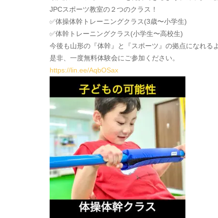
JPCスポーツ教室の２つのクラス！
✅体操体幹トレーニングクラス(3歳〜小学生)
✅体幹トレーニングクラス(小学生〜高校生)
今後も山形の『体幹』と『スポーツ』の拠点になれる
是非、一度無料体験会にご参加ください。
https://lin.ee/AqbOSax