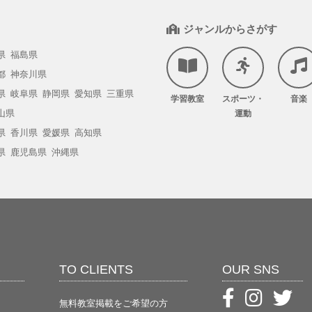
ジャンルからさがす
県
福島県
都
神奈川県
県
岐阜県
静岡県
愛知県
三重県
学習教室
スポーツ・
音楽
山県
運動
県
香川県
愛媛県
高知県
県
鹿児島県
沖縄県
TO CLIENTS
OUR SNS
無料教室掲載をご希望の方