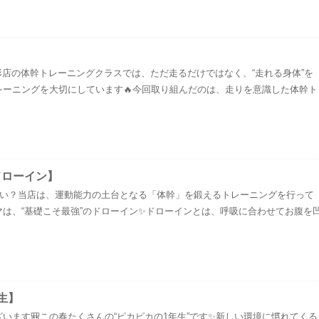
】
形店の体幹トレーニングクラスでは、ただ走るだけではなく、“走れる身体”を
レーニングを大切にしています🔥今回取り組んだのは、走りを意識した体幹ト
ドローイン】
ない？当店は、運動能力の土台となる「体幹」を鍛えるトレーニングを行って
マは、“基礎こそ最強”のドローイン✨ドローインとは、呼吸に合わせてお腹を
生】
います🎒この春たくさんの“ピカピカの1年生”です✨新しい環境に慣れてくる