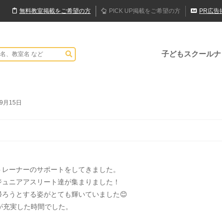
無料
教室
掲載
をご希望の方
PICK UP
掲載
をご希望の方
PR
広告
子どもスクールナ
年9月15日
トレーナーのサポートをしてきました。
ジュニアアスリート達が集まりました！
ろうとする姿がとても輝いていました😊
が充実した時間でした。