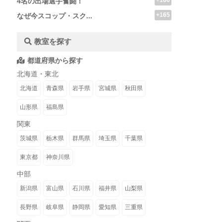
+166
4名の出場選手奮闘！
+165
なぜ今スコップ・スク...
教室を探す
都道府県から探す
北海道・東北
北海道
青森県
岩手県
宮城県
秋田県
山形県
福島県
関東
茨城県
栃木県
群馬県
埼玉県
千葉県
東京都
神奈川県
中部
新潟県
富山県
石川県
福井県
山梨県
長野県
岐阜県
静岡県
愛知県
三重県