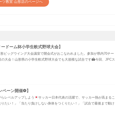
ポーツ教室 山形店のページへ
リードーム杯小学生軟式野球大会】
日)山形ビッグウイング大会議室で開会式がおこなわれました。参加が県内70チー
目の大会！山形県の小学生軟式野球大会でも大規模な試合です🏟️今回、JPCス
ンペーン開催⚽️】
がらレベルアップしよう
サッカー日本代表の活躍で、サッカー熱が高まるこ
走りたい！」「当たり負けしない身体をつくりたい！」「試合で最後まで動け