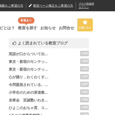
ブログ投稿用
掲載
をご希望の方
教室ページ修正
をご希望の方
ログイン
新着あり
ビとは？
教室を探す
お知らせ
お問合せ
お気に入り
よく読まれている教室ブログ
+325
英語が口からついて出...
+293
東京・新宿のモンテッ...
+291
東京・新宿のモンテッ...
+287
心が踊り，わくわくす...
+287
今問題視されている、...
+281
小学生のための茶道教...
+280
糸東会 至誠塾いわき...
+280
ひよこのおちゃ育、ス...