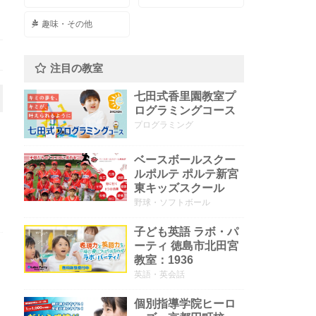
趣味・その他
注目の教室
七田式香里園教室プ
ログラミングコース
プログラミング
ベースボールスクー
ルポルテ ポルテ新宮
東キッズスクール
野球・ソフトボール
子ども英語 ラボ・パ
ーティ 徳島市北田宮
教室：1936
英語・英会話
個別指導学院ヒーロ