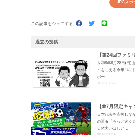
JPCス
この記事をシェアする
過去の投稿
【第24回ファミ
令和8年6月28日(
ムをこえる今年24回
ポー…
2026/07/29
【⚽7月限定キャ
日本代表を応援しな
の夏
🔥
「もっと速く
る体力がほしい…
2026/07/08