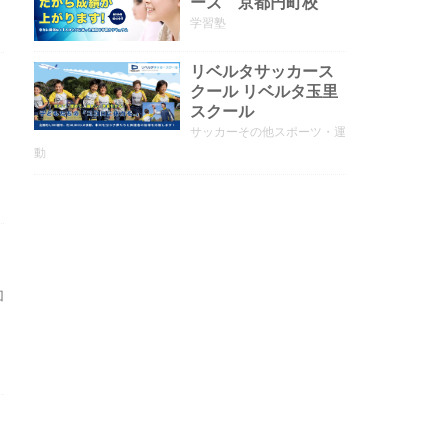
ーズ 京都円町校
学習塾
リベルタサッカース
クール リベルタ玉里
スクール
サッカーその他スポーツ・運
動
凹