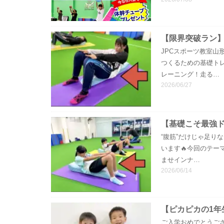
【限界突破ラン
JPCスポーツ教室山
つくるための基礎ト
レーニング！走る…
2026/06/27
【基礎こそ最強
“腹筋”だけじゃ足り
います🔥今回のテー
ませインナ…
2026/06/14
【ピカピカの1年
ご入学おめでとうござ