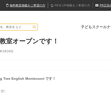
無料
教室
掲載
をご希望の方
PICK UP
掲載
をご希望の方
PR
広告
子どもスクールナ
教室オープンです！
2年3月24日
 English Montessori です！
すが、