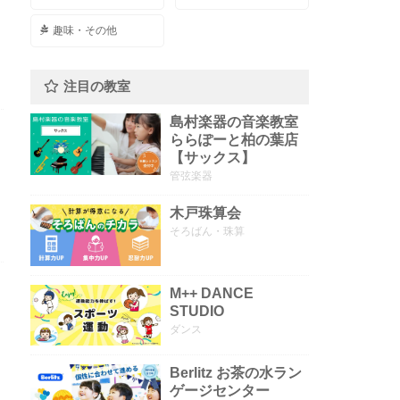
趣味・その他
注目の教室
島村楽器の音楽教室
ららぽーと柏の葉店
【サックス】
管弦楽器
木戸珠算会
そろばん・珠算
M++ DANCE
STUDIO
ダンス
Berlitz お茶の水ラン
ゲージセンター