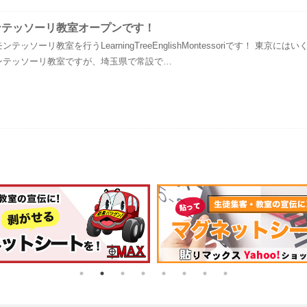
ンテッソーリ教室オープンです！
ソーリ教室を行うLearningTreeEnglishMontessoriです！ 東京にはい
ンテッソーリ教室ですが、埼玉県で常設で…