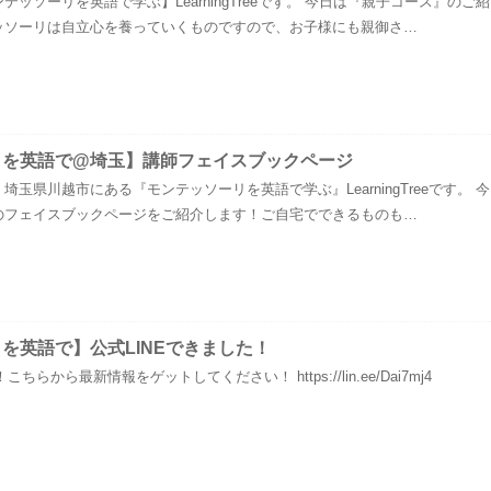
ッソーリを英語で学ぶ】LearningTreeです。 今日は『親子コース』のご紹
ッソーリは自立心を養っていくものですので、お子様にも親御さ…
リを英語で@埼玉】講師フェイスブックページ
玉県川越市にある『モンテッソーリを英語で学ぶ』LearningTreeです。 今
のフェイスブックページをご紹介します！ご自宅でできるものも…
を英語で】公式LINEできました！
ちらから最新情報をゲットしてください！ https://lin.ee/Dai7mj4