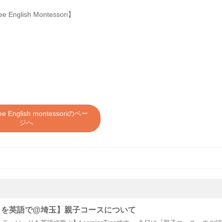
glish Montessori】
ree English montessoriのペー
ジへ
リを英語で@埼玉】親子コースについて