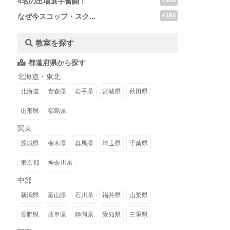
+166
4名の出場選手奮闘！
+165
なぜ今スコップ・スク...
教室を探す
都道府県から探す
北海道・東北
北海道
青森県
岩手県
宮城県
秋田県
山形県
福島県
関東
茨城県
栃木県
群馬県
埼玉県
千葉県
東京都
神奈川県
中部
新潟県
富山県
石川県
福井県
山梨県
長野県
岐阜県
静岡県
愛知県
三重県