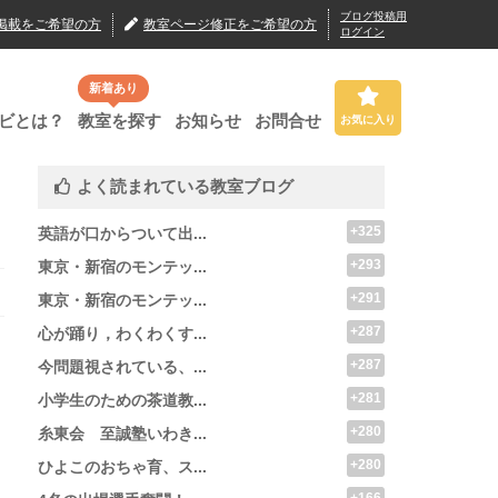
ブログ投稿用
掲載
をご希望の方
教室ページ修正
をご希望の方
ログイン
新着あり
ビとは？
教室を探す
お知らせ
お問合せ
お気に入り
よく読まれている教室ブログ
+325
英語が口からついて出...
+293
東京・新宿のモンテッ...
+291
東京・新宿のモンテッ...
+287
心が踊り，わくわくす...
+287
今問題視されている、...
+281
小学生のための茶道教...
+280
糸東会 至誠塾いわき...
+280
ひよこのおちゃ育、ス...