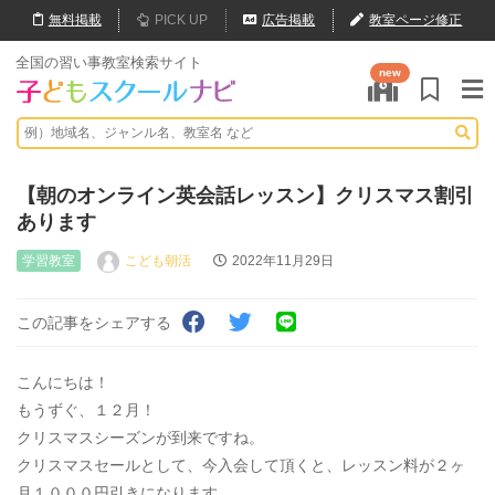
無料
掲載
PICK UP
広告掲載
教室ページ修正
全国の習い事教室検索サイト
new
【朝のオンライン英会話レッスン】クリスマス割引
あります
学習教室
こども朝活
2022年11月29日
この記事をシェアする
こんにちは！
もうずぐ、１２月！
クリスマスシーズンが到来ですね。
クリスマスセールとして、今入会して頂くと、レッスン料が２ヶ
月１０００円引きになります。