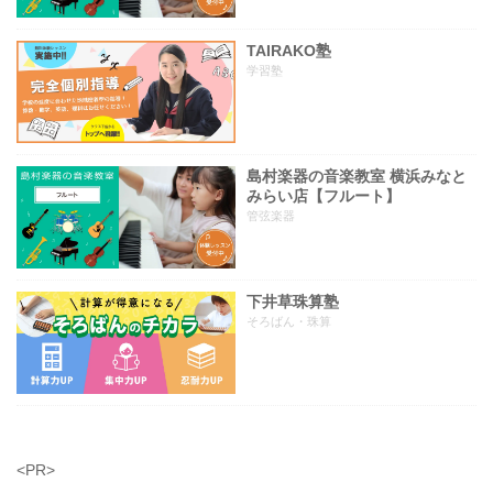
TAIRAKO塾
学習塾
島村楽器の音楽教室 横浜みなと
みらい店【フルート】
管弦楽器
下井草珠算塾
そろばん・珠算
<PR>