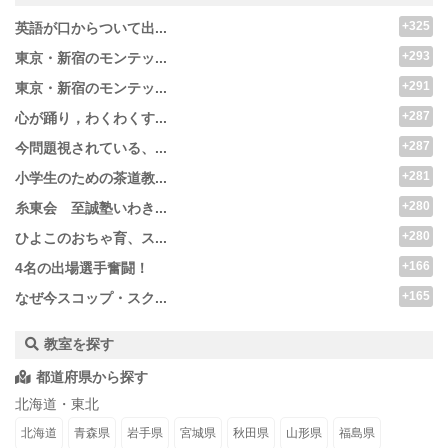
+325
英語が口からついて出...
+293
東京・新宿のモンテッ...
+291
東京・新宿のモンテッ...
+287
心が踊り，わくわくす...
+287
今問題視されている、...
+281
小学生のための茶道教...
+280
糸東会 至誠塾いわき...
+280
ひよこのおちゃ育、ス...
+166
4名の出場選手奮闘！
+165
なぜ今スコップ・スク...
教室を探す
都道府県から探す
北海道・東北
北海道
青森県
岩手県
宮城県
秋田県
山形県
福島県