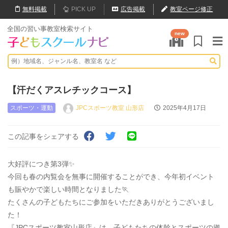
無料
掲載
PICK UP
広告掲載
教室ページ修正
全国の習い事教室検索サイト
new
【汗だくアスレチックコース】
スポーツ・運動
JPCスポーツ教室 山形店
2025年4月17日
この記事をシェアする
大好評につき第3弾✨
今回も春の内覧会を無事に開催することができ、今年初イベント
も賑やかで楽しい時間となりました🏃
たくさんの子どもたちにご参加をいただきありがとうございまし
た！
『JPCスポーツ教室山形店』は、子どもたちの体幹とスポーツの拠