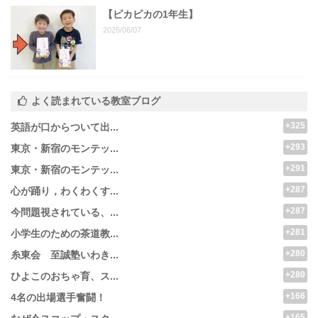
【ピカピカの1年生】
2026/06/07
よく読まれている教室ブログ
+325
英語が口からついて出...
+293
東京・新宿のモンテッ...
+291
東京・新宿のモンテッ...
+287
心が踊り，わくわくす...
+287
今問題視されている、...
+281
小学生のための茶道教...
+280
糸東会 至誠塾いわき...
+280
ひよこのおちゃ育、ス...
+166
4名の出場選手奮闘！
+165