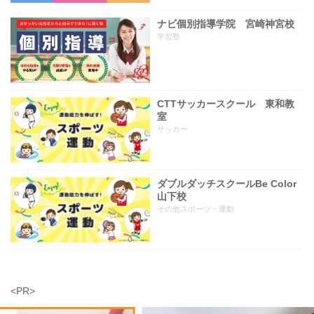
ナビ個別指導学院 宮崎神宮校
学習塾
CTTサッカースクール 東和教
室
サッカー
ダブルダッチスクールBe Color
山下校
その他スポーツ・運動
<PR>