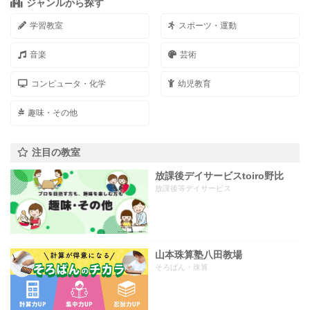
ジャンルから探す
学習教室
スポーツ・運動
音楽
芸術
コンピュータ・化学
幼児教育
趣味・その他
注目の教室
放課後デイサービスtoiro野比
放課後等デイサービス
山本珠算塾八田教場
そろばん・珠算