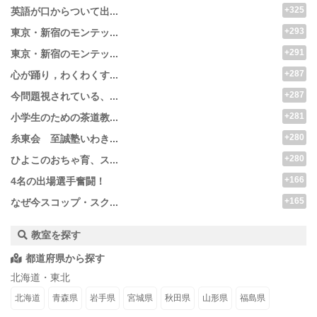
+325
英語が口からついて出...
+293
東京・新宿のモンテッ...
+291
東京・新宿のモンテッ...
+287
心が踊り，わくわくす...
+287
今問題視されている、...
+281
小学生のための茶道教...
+280
糸東会 至誠塾いわき...
+280
ひよこのおちゃ育、ス...
+166
4名の出場選手奮闘！
+165
なぜ今スコップ・スク...
教室を探す
都道府県から探す
北海道・東北
北海道
青森県
岩手県
宮城県
秋田県
山形県
福島県