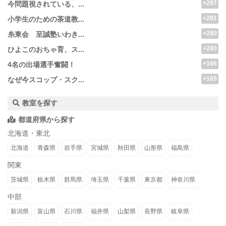
+287
今問題視されている、...
+281
小学生のための茶道教...
+280
糸東会 至誠塾いわき...
+280
ひよこのおちゃ育、ス...
+166
4名の出場選手奮闘！
+165
なぜ今スコップ・スク...
教室を探す
都道府県から探す
北海道・東北
北海道
青森県
岩手県
宮城県
秋田県
山形県
福島県
関東
茨城県
栃木県
群馬県
埼玉県
千葉県
東京都
神奈川県
中部
新潟県
富山県
石川県
福井県
山梨県
長野県
岐阜県