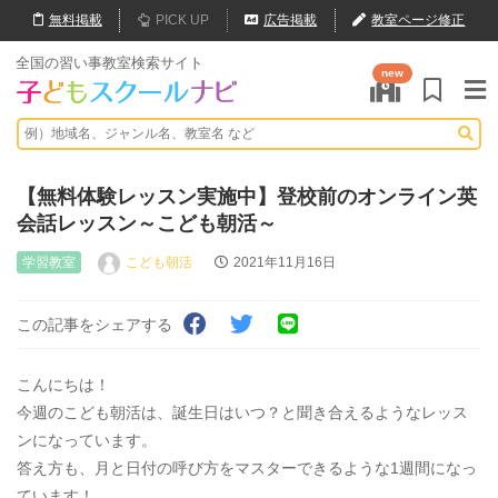
無料
掲載
PICK UP
広告掲載
教室ページ修正
全国の習い事教室検索サイト
new
【無料体験レッスン実施中】登校前のオンライン英
会話レッスン～こども朝活～
学習教室
こども朝活
2021年11月16日
この記事をシェアする
こんにちは！
今週のこども朝活は、誕生日はいつ？と聞き合えるようなレッス
ンになっています。
答え方も、月と日付の呼び方をマスターできるような1週間になっ
ています！