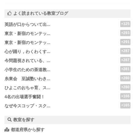
よく読まれている教室ブログ
+325
英語が口からついて出...
+293
東京・新宿のモンテッ...
+291
東京・新宿のモンテッ...
+287
心が踊り，わくわくす...
+287
今問題視されている、...
+281
小学生のための茶道教...
+280
糸東会 至誠塾いわき...
+280
ひよこのおちゃ育、ス...
+166
4名の出場選手奮闘！
+165
なぜ今スコップ・スク...
教室を探す
都道府県から探す