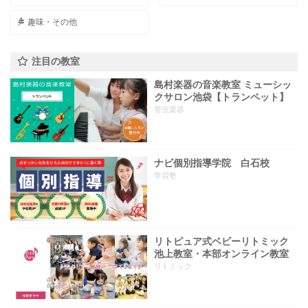
趣味・その他
注目の教室
島村楽器の音楽教室 ミューシッ
クサロン池袋【トランペット】
管弦楽器
ナビ個別指導学院 白石校
学習塾
リトピュア式ベビーリトミック
池上教室・本部オンライン教室
リトミック