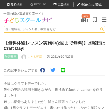
無料
掲載
PICK UP
広告掲載
教室ページ修正
全国の習い事教室検索サイト
new
【無料体験レッスン実施中(2回まで無料)】水曜日は
Craft Day!
学習教室
こども朝活
2021年10月27日
この記事をシェアする
今日はクラフトデーでした。
先生の英語の説明を聞きながら、折り紙でJack-o’-Lanternを作り
ました！
難しい部分もありましたが、皆さん頑張っていました。
週に1回クラフトデーがあり、書いたり作ったりしながら英語をマ