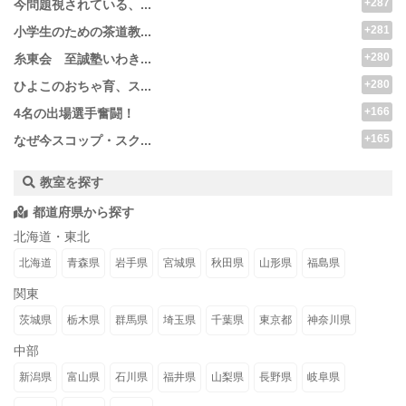
+287
今問題視されている、...
+281
小学生のための茶道教...
+280
糸東会 至誠塾いわき...
+280
ひよこのおちゃ育、ス...
+166
4名の出場選手奮闘！
+165
なぜ今スコップ・スク...
教室を探す
都道府県から探す
北海道・東北
北海道
青森県
岩手県
宮城県
秋田県
山形県
福島県
関東
茨城県
栃木県
群馬県
埼玉県
千葉県
東京都
神奈川県
中部
新潟県
富山県
石川県
福井県
山梨県
長野県
岐阜県