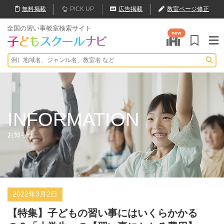
無料
掲載
PICK UP
広告掲載
教室ページ修正
全国の習い事教室検索サイト
new
INFORMATION
お知らせ
2022年3月2日
【特集】子どもの習い事にはいくらかかる