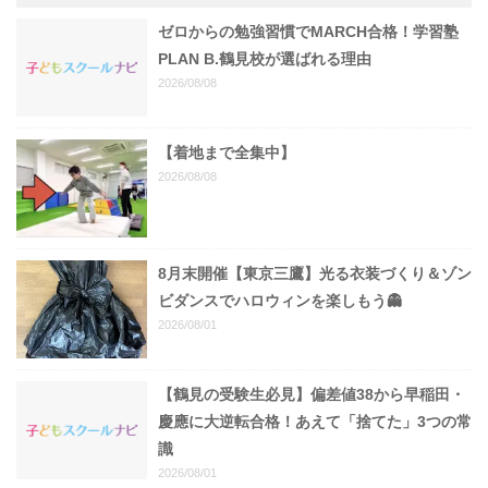
ゼロからの勉強習慣でMARCH合格！学習塾
PLAN B.鶴見校が選ばれる理由
2026/08/08
【着地まで全集中】
2026/08/08
8月末開催【東京三鷹】光る衣装づくり＆ゾン
ビダンスでハロウィンを楽しもう👻
2026/08/01
【鶴見の受験生必見】偏差値38から早稲田・
慶應に大逆転合格！あえて「捨てた」3つの常
識
2026/08/01