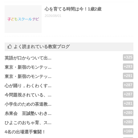
心を育てる時間は今！1歳2歳
2026/08/01
よく読まれている教室ブログ
+325
英語が口からついて出...
+293
東京・新宿のモンテッ...
+291
東京・新宿のモンテッ...
+287
心が踊り，わくわくす...
+287
今問題視されている、...
+281
小学生のための茶道教...
+280
糸東会 至誠塾いわき...
+280
ひよこのおちゃ育、ス...
+166
4名の出場選手奮闘！