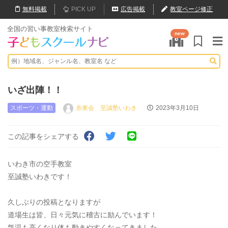
無料
掲載
PICK UP
広告掲載
教室ページ修正
全国の習い事教室検索サイト
new
いざ出陣！！
スポーツ・運動
糸東会 至誠塾いわき
2023年3月10日
この記事をシェアする
いわき市の空手教室
至誠塾いわきです！
久しぶりの投稿となりますが
道場生は皆、日々元気に稽古に励んでいます！
気温も高くなり体も動きやすくなってきました。