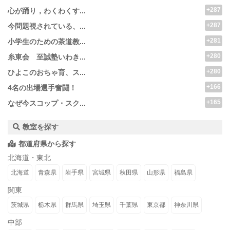
+287
心が踊り，わくわくす...
+287
今問題視されている、...
+281
小学生のための茶道教...
+280
糸東会 至誠塾いわき...
+280
ひよこのおちゃ育、ス...
+166
4名の出場選手奮闘！
+165
なぜ今スコップ・スク...
教室を探す
都道府県から探す
北海道・東北
北海道
青森県
岩手県
宮城県
秋田県
山形県
福島県
関東
茨城県
栃木県
群馬県
埼玉県
千葉県
東京都
神奈川県
中部