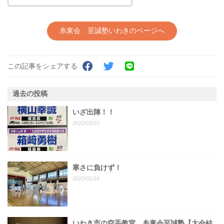
糸東会 至誠塾いわきのページへ
この記事をシェアする
過去の投稿
いざ出陣！！
2023/03/10
寒さに負けず！
2023/01/24
いわき市の空手教室 糸東会至誠塾【大会結