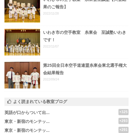
果のご報告】
2022/11/28
いわき市の空手教室 糸東会 至誠塾いわき
です！
2022/11/07
第25回全日本空手道連盟糸東会東北選手権大
会結果報告
2022/09/24
よく読まれている教室ブログ
+325
英語が口からついて出...
+293
東京・新宿のモンテッ...
+291
東京・新宿のモンテッ...