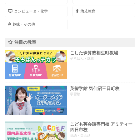
コンピュータ・化学
幼児教育
趣味・その他
注目の教室
こした珠算塾相生町教場
そろばん・珠算
英智学館 気仙沼三日町校
学習塾
こども英会話専門校 アミティー
四日市校
英語・英会話