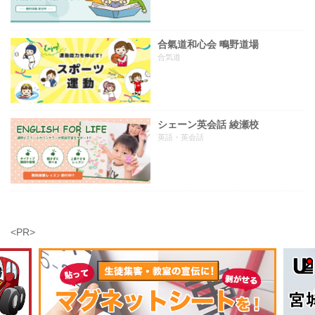
合氣道和心会 鴫野道場
合気道
シェーン英会話 綾瀬校
英語・英会話
<PR>