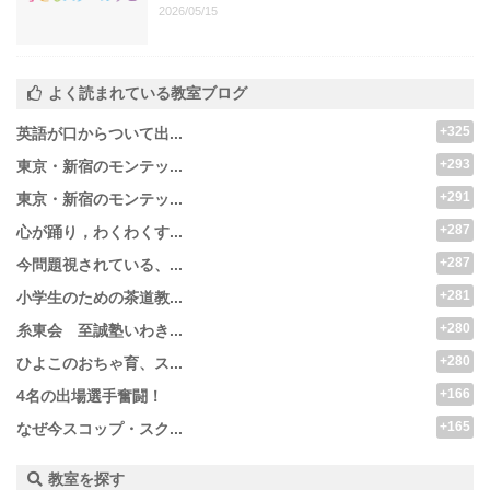
2026/05/15
よく読まれている教室ブログ
+325
英語が口からついて出...
+293
東京・新宿のモンテッ...
+291
東京・新宿のモンテッ...
+287
心が踊り，わくわくす...
+287
今問題視されている、...
+281
小学生のための茶道教...
+280
糸東会 至誠塾いわき...
+280
ひよこのおちゃ育、ス...
+166
4名の出場選手奮闘！
+165
なぜ今スコップ・スク...
教室を探す