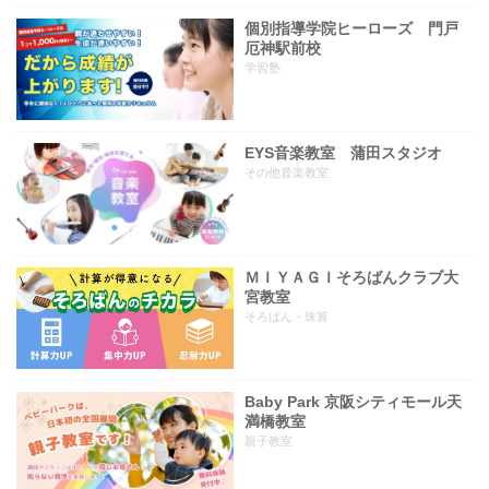
個別指導学院ヒーローズ 門戸
厄神駅前校
学習塾
EYS音楽教室 蒲田スタジオ
その他音楽教室
ＭＩＹＡＧＩそろばんクラブ大
宮教室
そろばん・珠算
Baby Park 京阪シティモール天
満橋教室
親子教室