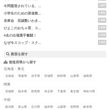
+287
今問題視されている、...
+281
小学生のための茶道教...
+280
糸東会 至誠塾いわき...
+280
ひよこのおちゃ育、ス...
+166
4名の出場選手奮闘！
+165
なぜ今スコップ・スク...
教室を探す
都道府県から探す
北海道・東北
北海道
青森県
岩手県
宮城県
秋田県
山形県
福島県
関東
茨城県
栃木県
群馬県
埼玉県
千葉県
東京都
神奈川県
中部
新潟県
富山県
石川県
福井県
山梨県
長野県
岐阜県