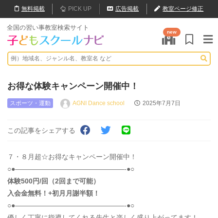
無料
掲載
PICK UP
広告掲載
教室ページ修正
全国の習い事教室検索サイト
new
お得な体験キャンペーン開催中！
スポーツ・運動
AGNI Dance school
2025年7月7日
この記事をシェアする
７・８月超☆お得なキャンペーン開催中！
○●————————————————-●○
体験500円/回（2回まで可能）
入会金無料！+初月月謝半額！
○●————————————————-●○
優しく丁寧に指導してくれる先生と楽しく盛り上がってます！