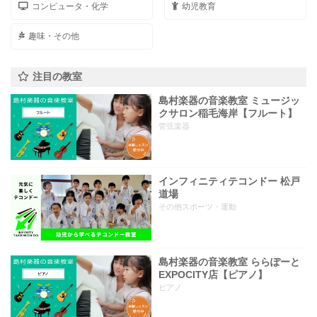
コンピュータ・化学
幼児教育
趣味・その他
注目の教室
島村楽器の音楽教室 ミュージッ
クサロン稲毛海岸【フルート】
管弦楽器
インフィニティテコンドー 松戸
道場
その他スポーツ・運動
島村楽器の音楽教室 ららぽーと
EXPOCITY店【ピアノ】
ピアノ