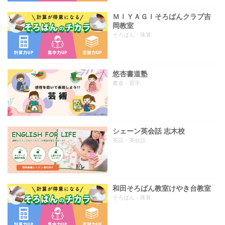
ＭＩＹＡＧＩそろばんクラブ吉
岡教室
そろばん・珠算
悠杏書道塾
書道・習字
シェーン英会話 志木校
英語・英会話
和田そろばん教室けやき台教室
そろばん・珠算