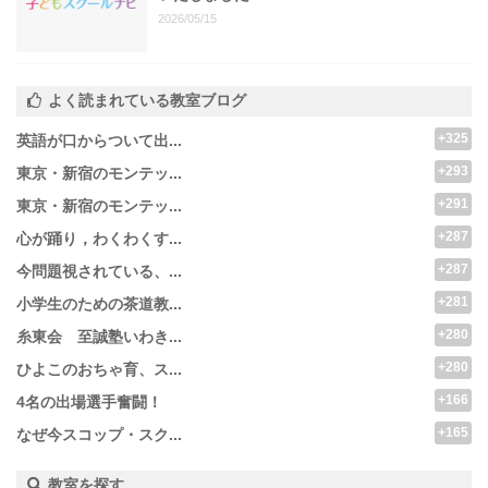
2026/05/15
よく読まれている教室ブログ
+325
英語が口からついて出...
+293
東京・新宿のモンテッ...
+291
東京・新宿のモンテッ...
+287
心が踊り，わくわくす...
+287
今問題視されている、...
+281
小学生のための茶道教...
+280
糸東会 至誠塾いわき...
+280
ひよこのおちゃ育、ス...
+166
4名の出場選手奮闘！
+165
なぜ今スコップ・スク...
教室を探す