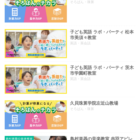
そろばん・珠算
子ども英語 ラボ・パーティ 松本
市美須々教室
英語・英会話
子ども英語 ラボ・パーティ 茨木
市学園町教室
英語・英会話
久貝珠算学院左近山教場
そろばん・珠算
島村楽器の音楽教室 赤羽アピレ