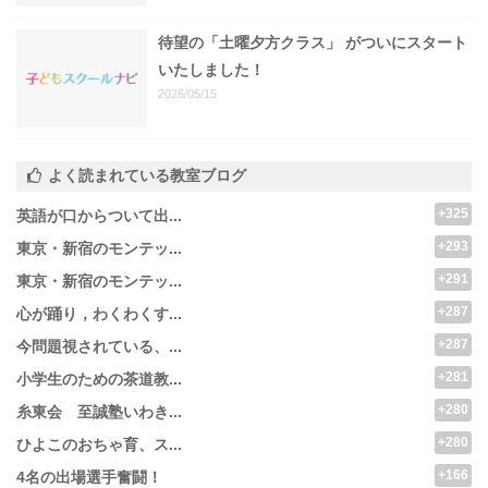
待望の「土曜夕方クラス」 がついにスタート
いたしました！
2026/05/15
よく読まれている教室ブログ
+325
英語が口からついて出...
+293
東京・新宿のモンテッ...
+291
東京・新宿のモンテッ...
+287
心が踊り，わくわくす...
+287
今問題視されている、...
+281
小学生のための茶道教...
+280
糸東会 至誠塾いわき...
+280
ひよこのおちゃ育、ス...
+166
4名の出場選手奮闘！