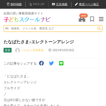
無料
掲載
PICK UP
広告掲載
教室ページ修正
全国の習い事教室検索サイト
new
たなばたさま♪エレクトーンアレンジ
音楽
いのまた音楽教室
2021年10月16日
この記事をシェアする
「たなばたさま」
エレクトーンアレンジ
フルサイズ
／
元は8小節しかない曲ですが
形を変えて、モチーフを多用しました。