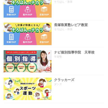
そろばん・珠算
長塚珠算塾レピア教室
そろばん・珠算
ナビ個別指導学院 天草校
学習塾
クラッカーズ
ダンス