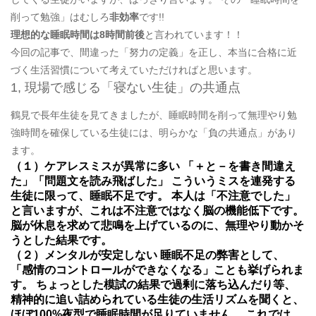
削って勉強」はむしろ
非効率
です!!
理想的な睡眠時間は8時間前後
と言われています！！
今回の記事で、間違った「努力の定義」を正し、本当に合格に近
づく生活習慣について考えていただければと思います。
1, 現場で感じる「寝ない生徒」の共通点
鶴見で長年生徒を見てきましたが、睡眠時間を削って無理やり勉
強時間を確保している生徒には、明らかな「負の共通点」があり
ます。
（１）ケアレスミスが異常に多い
「＋と－を書き間違え
た」「問題文を読み飛ばした」 こういうミスを連発する
生徒に限って、睡眠不足です。 本人は「不注意でした」
と言いますが、これは不注意ではなく脳の機能低下です。
脳が休息を求めて悲鳴を上げているのに、無理やり動かそ
うとした結果です。
（２）メンタルが安定しない
睡眠不足の弊害として、
「感情のコントロールができなくなる」ことも挙げられま
す。 ちょっとした模試の結果で過剰に落ち込んだり等、
精神的に追い詰められている生徒の生活リズムを聞くと、
ほぼ100%夜型で睡眠時間が足りていません。 これでは、