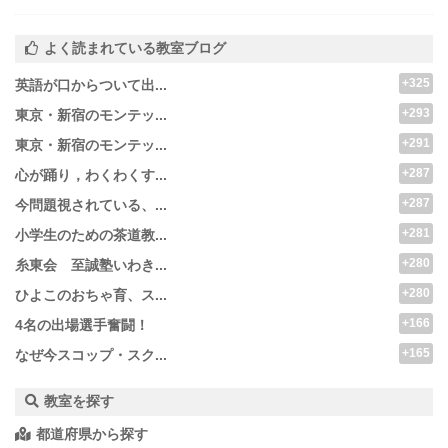
よく読まれている教室ブログ
+325
英語が口からついて出...
+293
東京・新宿のモンテッ...
+291
東京・新宿のモンテッ...
+287
心が踊り，わくわくす...
+287
今問題視されている、...
+281
小学生のための茶道教...
+280
糸東会 至誠塾いわき...
+280
ひよこのおちゃ育、ス...
+166
4名の出場選手奮闘！
+165
なぜ今スコップ・スク...
教室を探す
都道府県から探す