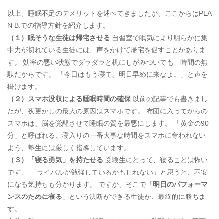
以上、睡眠不足のデメリットを述べてきましたが、ここからはPLA
N B.での指導方針を紹介します。
（１）眠そうな生徒は帰宅させる
自習室で眠気により明らかに集
中力が切れている生徒には、声をかけて帰宅を促すことがありま
す。 効率の悪い状態でダラダラと机にしがみついても、時間の無
駄だからです。 「今日はもう寝て、明日早めに来なよ。」と声を
掛けます。
（２）スマホ没収による睡眠時間の確保
以前の記事でも書きまし
たが、夜更かしの最大の原因はスマホです。 布団に入ってからの
スマホは、脳を覚醒させて睡眠の質を最悪にします。 「黄金の90
分」と呼ばれる、寝入りの一番大事な時間をスマホに奪われない
よう、塾生には厳しく指導しています。
（３）「寝る勇気」を持たせる
受験生にとって、寝ることは怖い
です。 「ライバルが勉強しているかもしれない」と思うと、不安
になる気持ちも分かります。 ですが、そこで「
明日のパフォーマ
ンスのために寝る
」という決断ができる生徒が、最終的に勝ちま
す。