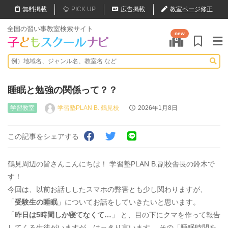
無料
掲載
PICK UP
広告掲載
教室ページ修正
全国の習い事教室検索サイト
new
睡眠と勉強の関係って？？
学習教室
学習塾PLAN B. 鶴見校
2026年1月8日
この記事をシェアする
鶴見周辺の皆さんこんにちは！ 学習塾PLAN B.副校舎長の鈴木で
す！
今回は、以前お話ししたスマホの弊害とも少し関わりますが、
「
受験生の睡眠
」についてお話をしていきたいと思います。
「
昨日は5時間しか寝てなくて…
」 と、目の下にクマを作って報告
してくる生徒がいますが、はっきり言います。 その「睡眠時間を