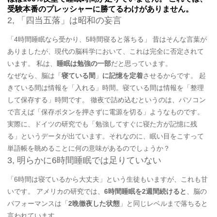
受験本番のプレッシャーに勝てるわけがありません。
2, 「四当五落」は昭和の妄言
「4時間睡眠なら受かり、5時間寝ると落ちる」 昔はそんな言葉が
ありましたが、現代の脳科学において、これは完全に否定されて
います。 私は、
睡眠は勉強の一部
だと思っています。
なぜなら、脳は「
寝ている間
」
に記憶を定着
させるからです。 起
きている間は情報を「入れる」時間。寝ている間は情報を「整理
して保存する」時間です。 徹夜で詰め込むというのは、パソコン
で言えば「保存ボタンを押さずに電源を切る」ようなものです。
実際に、ドイツの研究でも「勉強してすぐに寝た方が記憶に残
る」というデータが出ています。それなのに、眠い目をこすって
単語帳を眺めることに何の意味があるのでしょうか？
3, 明らかに6時間睡眠では足りていない
「6時間は寝ているから大丈夫」という生徒もいますが、これも甘
いです。 アメリカの研究では、
6時間睡眠を2週間続けると
、脳の
パフォーマンスは「
2晩徹夜した状態
」と同じレベルまで落ちると
言われています。