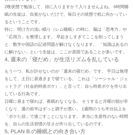
2晩状態で勉強して、頭に入りますか？入りませんよね。 6時間睡
眠の生徒は、自覚がないだけで、毎日その状態で机に向かってい
るということです。
特に、明け方の浅い眠り（レム睡眠）の時に、脳は「思考力」や
「応用力」を整理します。 早起きしすぎてここを削ってしまう
と、数学や国語の記述問題が解けなくなります。 「知識はあるの
に解けない」という生徒は、ここが原因であることが多いです。
4, 週末の「寝だめ」が生活リズムを乱している
もう一つ、私が許せないのが「週末の寝だめ」です。 平日は無理
をして、土日に昼過ぎまで寝ている。 これは「ソーシャル・ジェ
ットラグ（社会的時差ボケ）」と言って、自ら時差ボケを作り出
している行為です。
日曜に昼まで寝れば、夜眠れなくなる。 そうすると月曜の朝が辛
くなり、週の前半はずっと調子が悪い。 1週間のうち半分以上を
「ボケた頭」で過ごすことになります。 本当に生産性のない時間
を、自らの生活習慣の甘さが作り出しているのです。
5, PLAN B.の睡眠との向き合い方