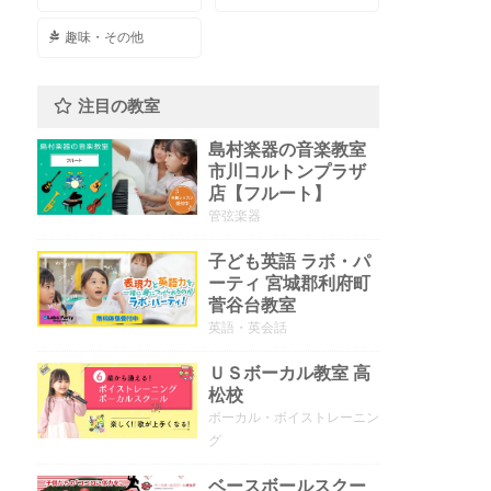
趣味・その他
注目の教室
島村楽器の音楽教室
市川コルトンプラザ
店【フルート】
管弦楽器
子ども英語 ラボ・パ
ーティ 宮城郡利府町
菅谷台教室
英語・英会話
ＵＳボーカル教室 高
松校
ボーカル・ボイストレーニン
グ
ベースボールスクー