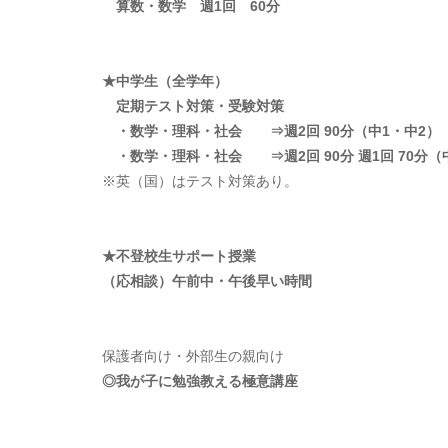
算数・数学 週1回 60分
★中学生（全学年）
定期テスト対策・受験対策
・数学・理科・社会 ⇒週2回 90分（中1・中2）
・数学・理科・社会 ⇒週2回 90分 週1回 70分（
※英（国）はテスト対策あり。
★不登校生サポート授業
（応相談）午前中・午後早い時間
保護者向け・外部生の親向け
◎我が子に勉強教える極意講座