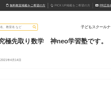
無料
教室
掲載
をご希望の方
PICK UP
掲載
をご希望の方
PR
広告
子どもスクールナ
 究極先取り数学 神neo学習塾です。
2021年4月14日