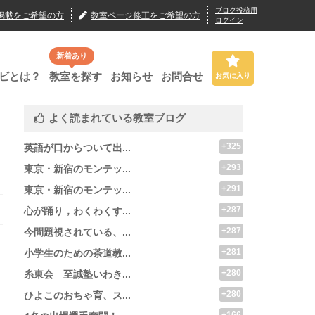
ブログ投稿用
掲載
をご希望の方
教室ページ修正
をご希望の方
ログイン
新着あり
ビとは？
教室を探す
お知らせ
お問合せ
お気に入り
よく読まれている教室ブログ
+325
英語が口からついて出...
+293
東京・新宿のモンテッ...
+291
東京・新宿のモンテッ...
+287
心が踊り，わくわくす...
+287
今問題視されている、...
+281
小学生のための茶道教...
+280
糸東会 至誠塾いわき...
+280
ひよこのおちゃ育、ス...