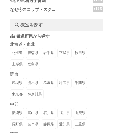
+166
4名の出場選手奮闘！
+165
なぜ今スコップ・スク...
教室を探す
都道府県から探す
北海道・東北
北海道
青森県
岩手県
宮城県
秋田県
山形県
福島県
関東
茨城県
栃木県
群馬県
埼玉県
千葉県
東京都
神奈川県
中部
新潟県
富山県
石川県
福井県
山梨県
長野県
岐阜県
静岡県
愛知県
三重県