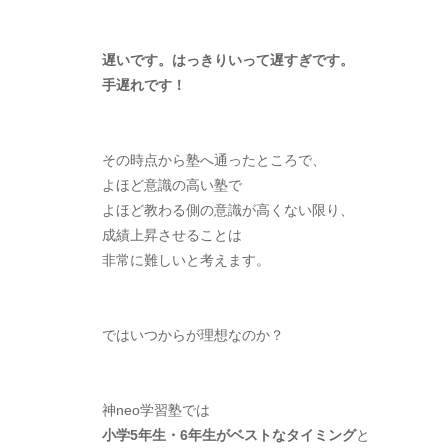
遅いです。はっきりいって遅すぎです。
手遅れです！
その時点から塾へ通ったところで、
よほど意識の高い塾で
よほど教わる側の意識が高くない限り、
成績上昇させることは
非常に難しいと考えます。
ではいつからが理想なのか？
神neo学習塾では
小学5年生・6年生がベストなタイミング
と