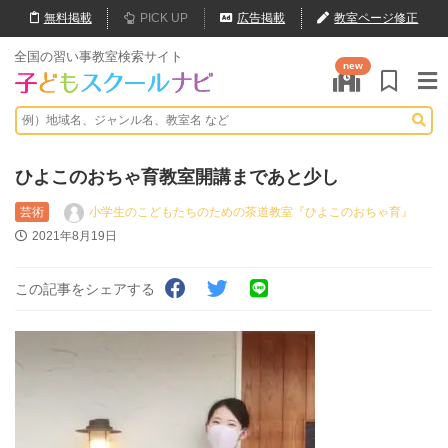
無料
掲載
PICK UP
広告掲載
教室ページ修正
全国の習い事教室検索サイト
new
ひよこのおちゃ育教室開講まであと少し
芸術
小学生のこどもたちのための茶道教室『ひよこのおちゃ育』
2021年8月19日
この記事をシェアする