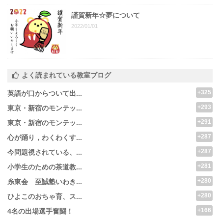
謹賀新年☆夢について
2022/01/01
よく読まれている教室ブログ
+325
英語が口からついて出...
+293
東京・新宿のモンテッ...
+291
東京・新宿のモンテッ...
+287
心が踊り，わくわくす...
+287
今問題視されている、...
+281
小学生のための茶道教...
+280
糸東会 至誠塾いわき...
+280
ひよこのおちゃ育、ス...
+166
4名の出場選手奮闘！