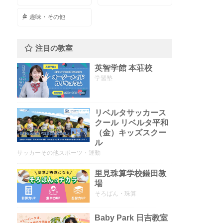
趣味・その他
注目の教室
英智学館 本荘校
学習塾
リベルタサッカース
クール リベルタ平和
（金）キッズスクー
ル
サッカーその他スポーツ・運動
里見珠算学校鎌田教
場
そろばん・珠算
Baby Park 日吉教室