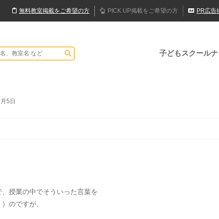
無料
教室
掲載
をご希望の方
PICK UP
掲載
をご希望の方
PR
広告
子どもスクールナ
6月5日
で、授業の中でそういった言葉を
。）のですが、
。