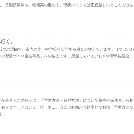
ん。月額授業料も、物価高の世の中、現状のままでは正直厳しいところではあ
へ行く。
)から2つの理由で、市内の小・中学校を訪問する機会が増えています。 1つはいわ
びの習慣づくり推進事業」への協力です。所属しているいわき学習塾協議会
る
半が過ぎるこの時期に、「学習方法・勉強方法」について塾生や保護者から相
くあります。とはいえ、唯一無二、万人に有効かつ効率的な勉強・学習方法な
適…