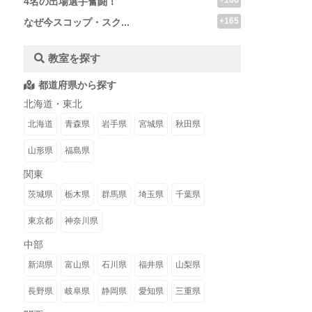
+166
4名の出場選手奮闘！
+165
なぜ今スコップ・スク...
教室を探す
都道府県から探す
北海道・東北
北海道
青森県
岩手県
宮城県
秋田県
山形県
福島県
関東
茨城県
栃木県
群馬県
埼玉県
千葉県
東京都
神奈川県
中部
新潟県
富山県
石川県
福井県
山梨県
長野県
岐阜県
静岡県
愛知県
三重県