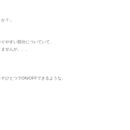
うか？」
かりやすい部分についていて、
りませんが、、、
）
ひとつでON/OFFできるような、