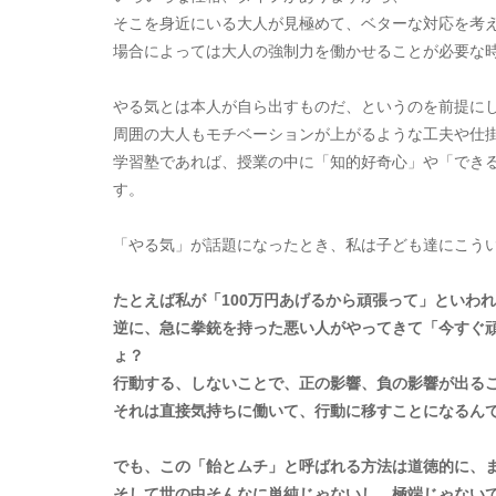
そこを身近にいる大人が見極めて、ベターな対応を考
場合によっては大人の強制力を働かせることが必要な
やる気とは本人が自ら出すものだ、というのを前提に
周囲の大人もモチベーションが上がるような工夫や仕
学習塾であれば、授業の中に「知的好奇心」や「でき
す。
「やる気」が話題になったとき、私は子ども達にこう
たとえば私が「100万円あげるから頑張って」といわ
逆に、急に拳銃を持った悪い人がやってきて「今すぐ
ょ？
行動する、しないことで、正の影響、負の影響が出る
それは直接気持ちに働いて、行動に移すことになるん
でも、この「飴とムチ」と呼ばれる方法は道徳的に、
そして世の中そんなに単純じゃないし、極端じゃない