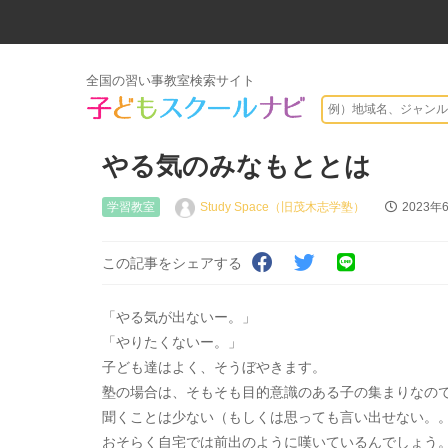
全国の習い事教室検索サイト
やる気のみなもととは
学習教室
Study Space（旧茂木志学塾）
2023年
この記事をシェアする
「やる気が出ないー。」
「やりたくないー。」
子ども達はよく、そうぼやきます。
塾の場合は、そもそも目的意識のある子の集まりなの
聞くことは少ない（もしくは思っても言い出せない。
おそらく自宅では前出のように嘆いているんでしょう