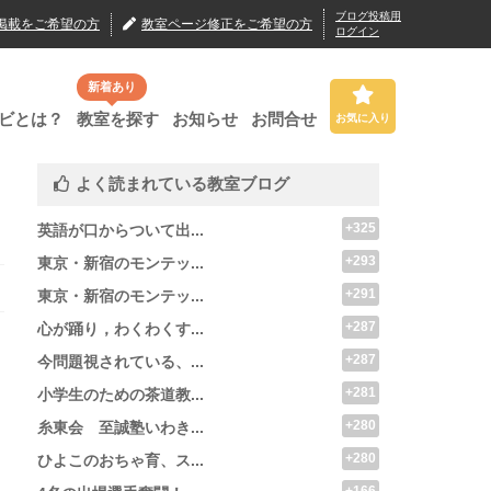
ブログ投稿用
掲載
をご希望の方
教室ページ修正
をご希望の方
ログイン
新着あり
ビとは？
教室を探す
お知らせ
お問合せ
お気に入り
よく読まれている教室ブログ
+325
英語が口からついて出...
+293
東京・新宿のモンテッ...
+291
東京・新宿のモンテッ...
+287
心が踊り，わくわくす...
+287
今問題視されている、...
+281
小学生のための茶道教...
+280
糸東会 至誠塾いわき...
+280
ひよこのおちゃ育、ス...