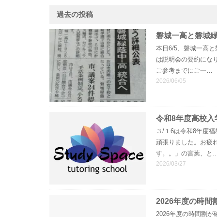
過去の投稿
磐城一高と磐城
本日6/5、磐城一高
は説明会の要約にな
ご参考までにご一…
2026/06/05
令和8年度高校入
３/１6は令和8年度
頑張りました。お疲
す。。」の言葉、と
2026/03/27
2026年度の時
2026年度の時間割