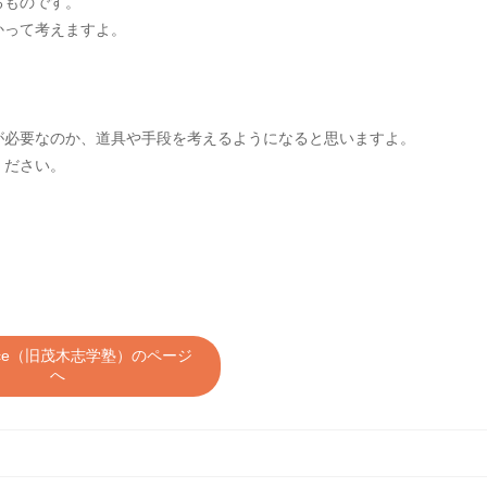
るものです。
かって考えますよ。
、
が必要なのか、道具や手段を考えるようになると思いますよ。
ください。
Space（旧茂木志学塾）のページ
へ