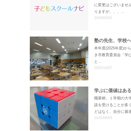
に変更はございませ
りますが、、、…
2026/03/02
塾の先生、学校
本年度(2025年度
き市教育委員会「学
と…
2025/10/07
学ぶに価値はあ
職業柄、１学期の大
談を受けることが多
どはなく、自分に最
2025/06/05