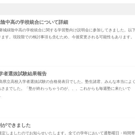
緑陰中高の学校統合について詳細
と磐城緑陰中高の学校統合に関する学習塾向け説明会に参加してきました。以
ります。現段階での検討事項も含むため、今後変更される可能性もあります。
学者選抜試験結果報告
福島県立高校入学者選抜試験の合格発表日でした。塾生諸君、みんな本当によ
れさまでした。「塾が終わっちゃうのが、、、これからも毎週塾に来たいで
…
間割ができました
が確定しましたのでお知らせいたします。全ての学年において通塾曜日・時間帯