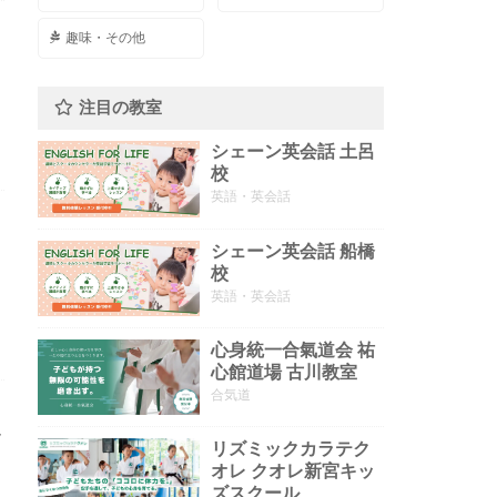
趣味・その他
注目の教室
シェーン英会話 土呂
校
英語・英会話
シェーン英会話 船橋
校
英語・英会話
心身統一合氣道会 祐
心館道場 古川教室
合気道
ラ
リズミックカラテク
オレ クオレ新宮キッ
ズスクール