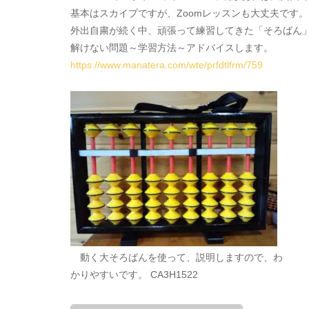
基本はスカイプですが、Zoomレッスンも大丈夫です
外出自粛が続く中、頑張って練習してきた「そろばん
解けない問題～学習方法～アドバイスします。
https://www.manatera.com/wte/prfdtlfrm/759
動く大そろばんを使って、説明しますので、わ
かりやすいです。 CA3H1522