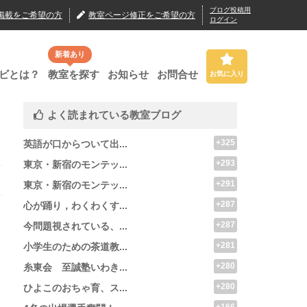
ブログ投稿用
掲載
をご希望の方
教室ページ修正
をご希望の方
ログイン
新着あり
ビとは？
教室を探す
お知らせ
お問合せ
お気に入り
よく読まれている教室ブログ
+325
英語が口からついて出...
+293
東京・新宿のモンテッ...
+291
東京・新宿のモンテッ...
+287
心が踊り，わくわくす...
+287
今問題視されている、...
+281
小学生のための茶道教...
+280
糸東会 至誠塾いわき...
+280
ひよこのおちゃ育、ス...