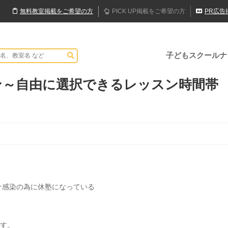
無料
教室
掲載
をご希望の方
PICK UP
掲載
をご希望の方
PR
広告
子どもスクールナ
ン～自由に選択できるレッスン時間帯
ナ感染の為に休塾になっている
。
です。