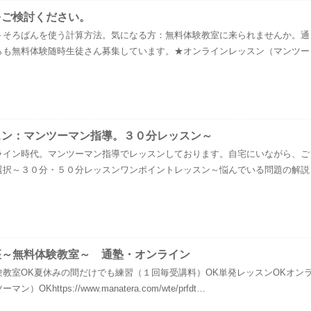
をご検討ください。
～そろばんを使う計算方法。気になる方：無料体験教室に来られませんか。通
らも無料体験随時生徒さん募集しています。★オンラインレッスン（マンツー
スン：マンツーマン指導。３０分レッスン～
ライン時代。マンツーマン指導でレッスンしております。自宅にいながら、ご
選択～３０分・５０分レッスンワンポイントレッスン～悩んでいる問題の解説
座～無料体験教室～ 通塾・オンライン
教室OK夏休みの間だけでも練習（１回毎受講料）OK単発レッスンOKオン
Khttps://www.manatera.com/wte/prfdt…