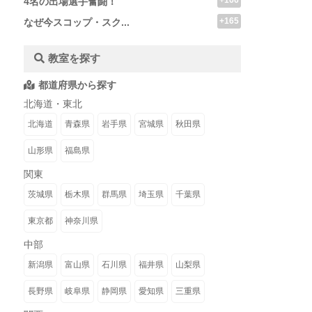
+166
4名の出場選手奮闘！
+165
なぜ今スコップ・スク...
教室を探す
都道府県から探す
北海道・東北
北海道
青森県
岩手県
宮城県
秋田県
山形県
福島県
関東
茨城県
栃木県
群馬県
埼玉県
千葉県
東京都
神奈川県
中部
新潟県
富山県
石川県
福井県
山梨県
長野県
岐阜県
静岡県
愛知県
三重県