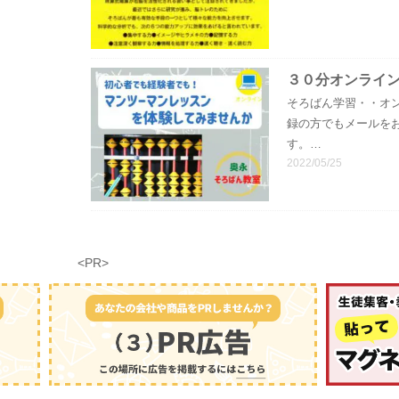
３０分オンライ
そろばん学習・・オン
録の方でもメールを
す。…
2022/05/25
<PR>