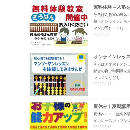
無料体験～入塾
そろばん教室の練習
塾・オンラインどち
マン指導）：まな…
2023/06/05
オンラインレッ
そろばん学習もオン
都合の良い時間帯を
レッスンなども…
2023/03/17
夏休み！夏期講
夏休み・・・無料体験
インレッスン（マンツーマン）O
2022/07/16