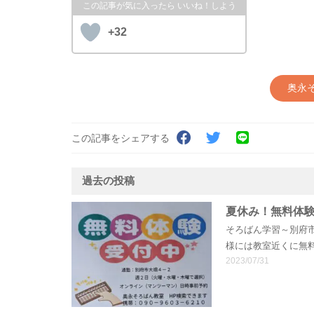
+32
奥永
この記事をシェアする
過去の投稿
夏休み！無料体
そろばん学習～別府
様には教室近くに無
2023/07/31