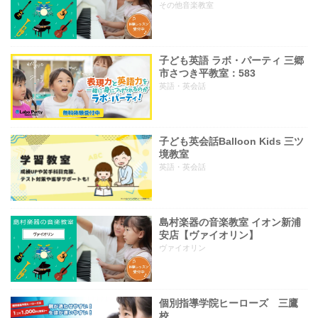
その他音楽教室
子ども英語 ラボ・パーティ 三郷
市さつき平教室：583
英語・英会話
子ども英会話Balloon Kids 三ツ
境教室
英語・英会話
島村楽器の音楽教室 イオン新浦
安店【ヴァイオリン】
ヴァイオリン
個別指導学院ヒーローズ 三鷹
校