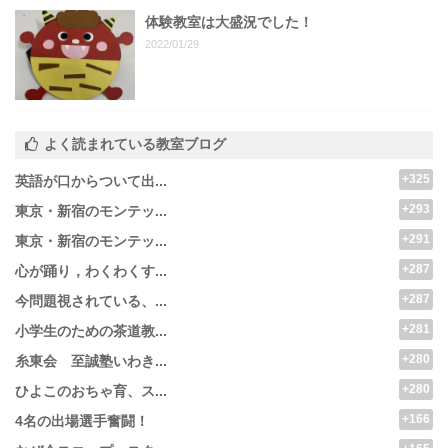
体験教室は大盛況でした！
2022/01/29
よく読まれている教室ブログ
+325
英語が口からついて出...
+293
東京・新宿のモンテッ...
+291
東京・新宿のモンテッ...
+287
心が踊り，わくわくす...
+287
今問題視されている、...
+281
小学生のための茶道教...
+280
糸東会 至誠塾いわき...
+280
ひよこのおちゃ育、ス...
+166
4名の出場選手奮闘！