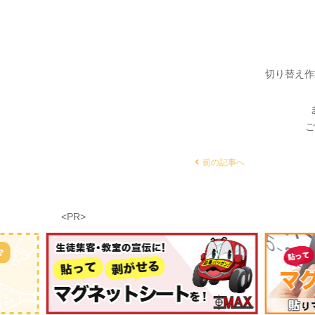
切り替え作
ご
前の記事へ
<PR>