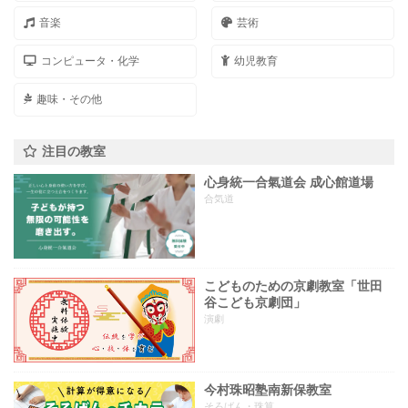
音楽
芸術
コンピュータ・化学
幼児教育
趣味・その他
注目の教室
心身統一合氣道会 成心館道場
合気道
こどものための京劇教室「世田
谷こども京劇団」
演劇
今村珠昭塾南新保教室
そろばん・珠算