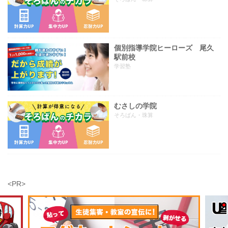
個別指導学院ヒーローズ 尾久
駅前校
学習塾
むさしの学院
そろばん・珠算
<PR>