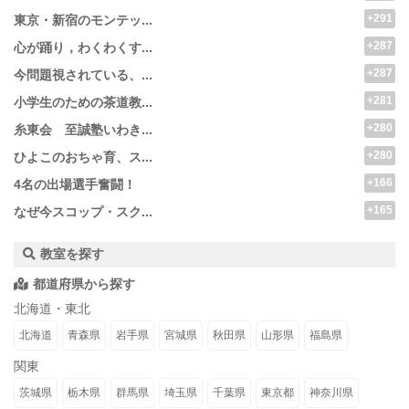
+291
東京・新宿のモンテッ...
+287
心が踊り，わくわくす...
+287
今問題視されている、...
+281
小学生のための茶道教...
+280
糸東会 至誠塾いわき...
+280
ひよこのおちゃ育、ス...
+166
4名の出場選手奮闘！
+165
なぜ今スコップ・スク...
教室を探す
都道府県から探す
北海道・東北
北海道
青森県
岩手県
宮城県
秋田県
山形県
福島県
関東
茨城県
栃木県
群馬県
埼玉県
千葉県
東京都
神奈川県