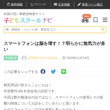
無料
掲載
PICK UP
広告掲載
教室ページ修正
全国の習い事教室検索サイト
new
スマートフォンは脳を壊す！？明らかに無気力が多
い
学習教室
学習塾PLAN B. 鶴見校
2025年11月24日
この記事をシェアする
鶴見周辺の皆さんこんにちは！
学習塾PLAN B.校舎長の武田です。
今回は塾や勉強法の話ではなく、スマートフォンの使用とその影
響の関係についてお話をしていきたいと思います。
なぜスマートフォンの話を使用と思ったのか？