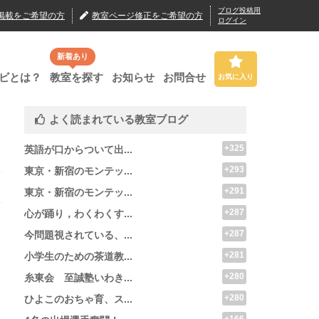
ブログ投稿用
掲載
をご希望の方
教室ページ修正
をご希望の方
ログイン
新着あり
ビとは？
教室を探す
お知らせ
お問合せ
お気に入り
よく読まれている教室ブログ
+325
英語が口からついて出...
+293
東京・新宿のモンテッ...
+291
東京・新宿のモンテッ...
+287
心が踊り，わくわくす...
+287
今問題視されている、...
+281
小学生のための茶道教...
+280
糸東会 至誠塾いわき...
+280
ひよこのおちゃ育、ス...