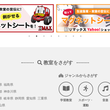
教室をさがす
ジャンルからさがす
県
福島県
都
神奈川県
県
岐阜県
静岡県
愛知県
三重県
学習教室
スポーツ・
音楽
山県
運動