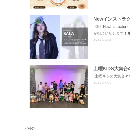
Newインストラ
《8月NewInstru
が担当いたします！◆日
2023/08/02
土曜KIDS大集合
土曜キッズ大集合🎵M
2023/07/03
<PR>