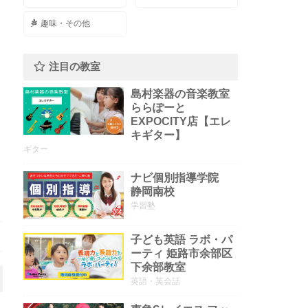
趣味・その他
注目の教室
島村楽器の音楽教室
ららぽーと
EXPOCITY店【エレ
キギター】
ギター
ナビ個別指導学院
静岡南校
学習塾
子ども英語 ラボ・パ
ーティ 姫路市余部区
下余部教室
英語・英会話