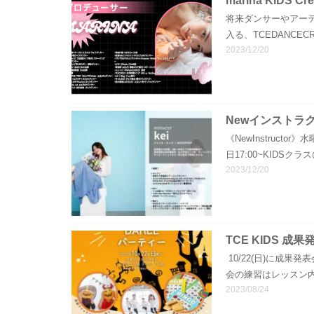
marina KIDS 
将来ダンサーやアーテ
入る、TCEDANCEC
2023/12/20
Newインストラ
《NewInstruc
日17:00~KIDS
2023/12/20
TCE KIDS 成
10/22(日)に成
会の練習はレッスン内
2023/08/24