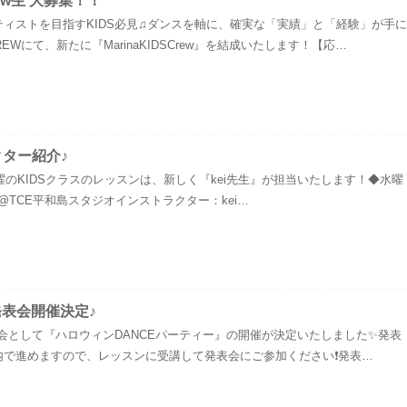
Crew生 大募集！！
ィストを目指すKIDS必見♫ダンスを軸に、確実な「実績」と「経験」が手に
REWにて、新たに『MarinaKIDSCrew』を結成いたします！【応…
クター紹介♪
tor》水曜のKIDSクラスのレッスンは、新しく『kei先生』が担当いたします！◆水曜
クラス@TCE平和島スタジオインストラクター：kei…
果発表会開催決定♪
果発表会として『ハロウィンDANCEパーティー』の開催が決定いたしました✨発表
で進めますので、レッスンに受講して発表会にご参加ください❗️発表…