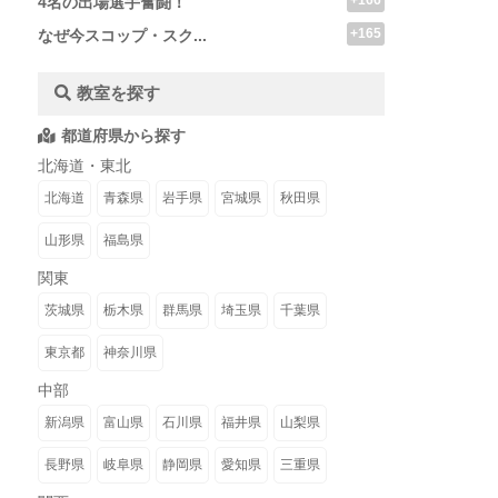
+166
4名の出場選手奮闘！
+165
なぜ今スコップ・スク...
教室を探す
都道府県から探す
北海道・東北
北海道
青森県
岩手県
宮城県
秋田県
山形県
福島県
関東
茨城県
栃木県
群馬県
埼玉県
千葉県
東京都
神奈川県
中部
新潟県
富山県
石川県
福井県
山梨県
長野県
岐阜県
静岡県
愛知県
三重県