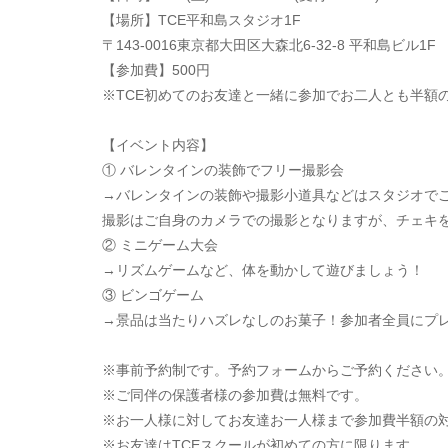
【場所】TCE平和島スタジオ1F
〒143-0016東京都大田区大森北6-32-8 平和島ビル1F
【参加費】500円
※TCE初めてのお友達と一緒に参加でお二人とも半額の
【イベント内容】
① バレンタインの装飾でフリー撮影会
→バレンタインの装飾や撮影小道具などはスタジオで
撮影はご自身のカメラでの撮影となりますが、チェキを
② ミニゲーム大会
→リズムゲームなど、体を動かして遊びましょう！
③ ビンゴゲーム
→景品は当たりハズレなしのお菓子！参加者全員にプ
※事前予約制です。予約フォームからご予約ください
※ご同伴の保護者様の参加費は無料です。
※お一人様に対してお友達お一人様まで参加費半額の
※お友達はTCEスクールが初めての方に限ります。