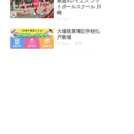
東急Sレイエス フッ
トボールスクール 川
崎
サッカー
大場珠算簿記学校払
戸教場
そろばん・珠算