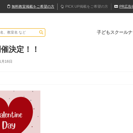
無料
教室
掲載
をご希望の方
PICK UP
掲載
をご希望の方
PR
広告
子どもスクールナ
催決定！！
1月16日