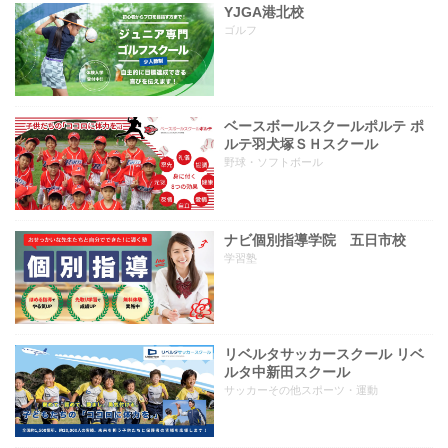
YJGA港北校
ゴルフ
ベースボールスクールポルテ ポ
ルテ羽犬塚ＳＨスクール
野球・ソフトボール
ナビ個別指導学院 五日市校
学習塾
リベルタサッカースクール リベ
ルタ中新田スクール
サッカーその他スポーツ・運動