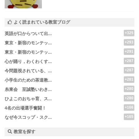
よく読まれている教室ブログ
+325
英語が口からついて出...
+293
東京・新宿のモンテッ...
+291
東京・新宿のモンテッ...
+287
心が踊り，わくわくす...
+287
今問題視されている、...
+281
小学生のための茶道教...
+280
糸東会 至誠塾いわき...
+280
ひよこのおちゃ育、ス...
+166
4名の出場選手奮闘！
+165
なぜ今スコップ・スク...
教室を探す