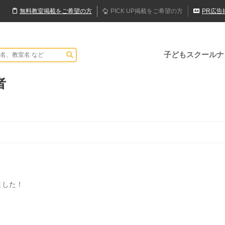
無料
教室
掲載
をご希望の方
PICK UP
掲載
をご希望の方
PR
広告
子どもスクールナ
者
ました！