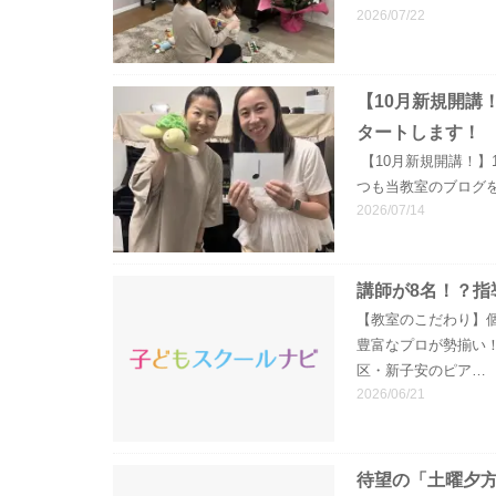
2026/07/22
【10月新規開講
タートします！
【10月新規開講！】
つも当教室のブログ
2026/07/14
講師が8名！？指
【教室のこだわり】
豊富なプロが勢揃い
区・新子安のピア…
2026/06/21
待望の「土曜夕