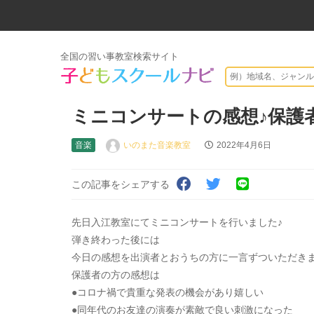
全国の習い事教室検索サイト
ミニコンサートの感想♪保護
音楽
いのまた音楽教室
2022年4月6日
この記事をシェアする
先日入江教室にてミニコンサートを行いました♪
弾き終わった後には
今日の感想を出演者とおうちの方に一言ずついただき
保護者の方の感想は
●コロナ禍で貴重な発表の機会があり嬉しい
●同年代のお友達の演奏が素敵で良い刺激になった