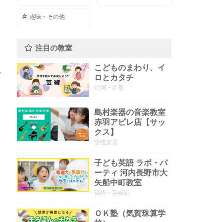
趣味・その他
注目の教室
こどものまわり、イ
い
ロとカタチ
絵画・造形
島村楽器の音楽教室
赤羽アピレ店【サッ
クス】
管弦楽器
子ども英語 ラボ・パ
ーティ 河内長野市大
矢船中町教室
英語・英会話
ＯＫ塾（気賀珠算学