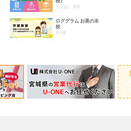
校）
そろばん・珠算
ロググラム お茶の水
校
学習塾