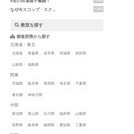
+166
4名の出場選手奮闘！
+165
なぜ今スコップ・スク...
教室を探す
都道府県から探す
北海道・東北
北海道
青森県
岩手県
宮城県
秋田県
山形県
福島県
関東
茨城県
栃木県
群馬県
埼玉県
千葉県
東京都
神奈川県
中部
新潟県
富山県
石川県
福井県
山梨県
長野県
岐阜県
静岡県
愛知県
三重県