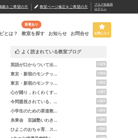
ブログ投稿用
掲載
をご希望の方
教室ページ修正
をご希望の方
ログイン
新着あり
ビとは？
教室を探す
お知らせ
お問合せ
お気に入り
よく読まれている教室ブログ
+325
英語が口からついて出...
+293
東京・新宿のモンテッ...
+291
東京・新宿のモンテッ...
+287
心が踊り，わくわくす...
+287
今問題視されている、...
+281
小学生のための茶道教...
+280
糸東会 至誠塾いわき...
+280
ひよこのおちゃ育、ス...