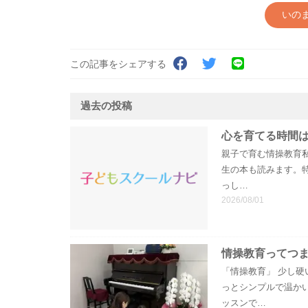
いの
この記事をシェアする
過去の投稿
心を育てる時間は
親子で育む情操教育私
生の本も読みます。
っし…
2026/08/01
情操教育ってつ
「情操教育」 少し硬
っとシンプルで温か
ッスンで…