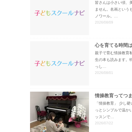
皆さんは小さい頃、
ません。名画という
ノワール。…
2026/08/09
心を育てる時間は
親子で育む情操教育私
生の本も読みます。
っし…
2026/08/01
情操教育ってつ
「情操教育」 少し硬
っとシンプルで温か
ッスンで…
2026/07/22