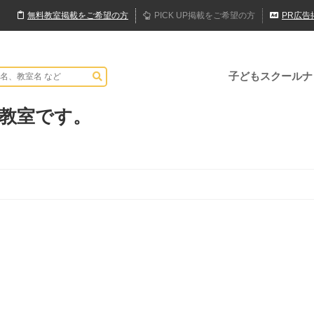
無料
教室
掲載
をご希望の方
PICK UP
掲載
をご希望の方
PR
広告
子どもスクールナ
教室です。