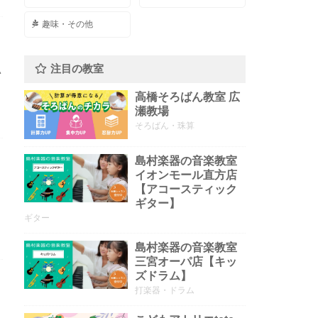
趣味・その他
注目の教室
い
高橋そろばん教室 広
瀬教場
そろばん・珠算
島村楽器の音楽教室
イオンモール直方店
【アコースティック
ギター】
ギター
島村楽器の音楽教室
三宮オーパ店【キッ
ズドラム】
打楽器・ドラム