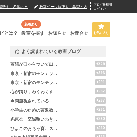
ブログ投稿用
掲載
をご希望の方
教室ページ修正
をご希望の方
ログイン
新着あり
ビとは？
教室を探す
お知らせ
お問合せ
お気に入り
よく読まれている教室ブログ
+325
英語が口からついて出...
+293
東京・新宿のモンテッ...
+291
東京・新宿のモンテッ...
+287
心が踊り，わくわくす...
+287
今問題視されている、...
+281
小学生のための茶道教...
+280
糸東会 至誠塾いわき...
+280
ひよこのおちゃ育、ス...