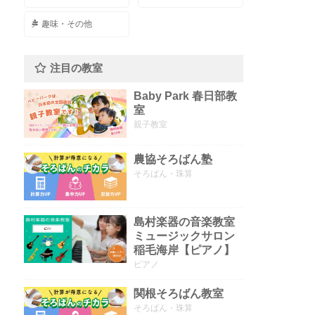
趣味・その他
注目の教室
Baby Park 春日部教
室
親子教室
農協そろばん塾
そろばん・珠算
島村楽器の音楽教室
ミュージックサロン
稲毛海岸【ピアノ】
ピアノ
関根そろばん教室
そろばん・珠算