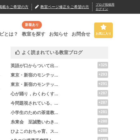
ブログ投稿用
掲載
をご希望の方
教室ページ修正
をご希望の方
ログイン
新着あり
ビとは？
教室を探す
お知らせ
お問合せ
お気に入り
よく読まれている教室ブログ
+325
英語が口からついて出...
+293
東京・新宿のモンテッ...
+291
東京・新宿のモンテッ...
+287
心が踊り，わくわくす...
+287
今問題視されている、...
+281
小学生のための茶道教...
+280
糸東会 至誠塾いわき...
+280
ひよこのおちゃ育、ス...