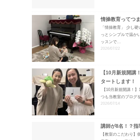
情操教育ってつ
「情操教育」 少し硬
っとシンプルで温か
ッスンで…
2026/07/22
【10月新規開講
タートします！
【10月新規開講！】
つも当教室のブログ
2026/07/14
講師が8名！？指
【教室のこだわり】