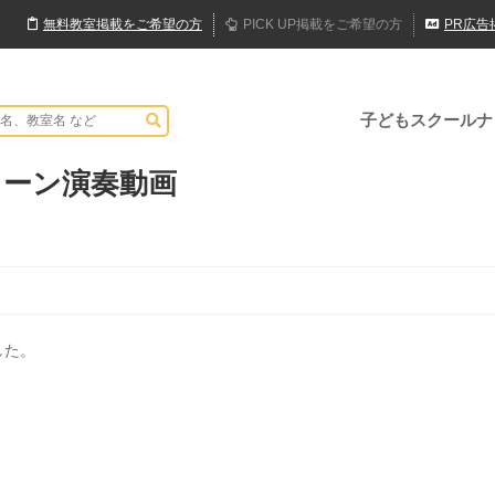
無料
教室
掲載
をご希望の方
PICK UP
掲載
をご希望の方
PR
広告
子どもスクールナ
トーン演奏動画
した。