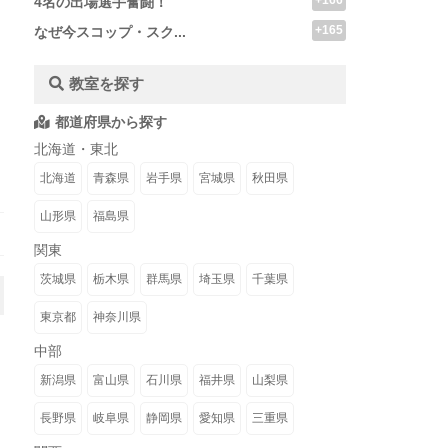
+166
4名の出場選手奮闘！
+165
なぜ今スコップ・スク...
教室を探す
都道府県から探す
北海道・東北
北海道
青森県
岩手県
宮城県
秋田県
山形県
福島県
関東
茨城県
栃木県
群馬県
埼玉県
千葉県
東京都
神奈川県
中部
新潟県
富山県
石川県
福井県
山梨県
長野県
岐阜県
静岡県
愛知県
三重県