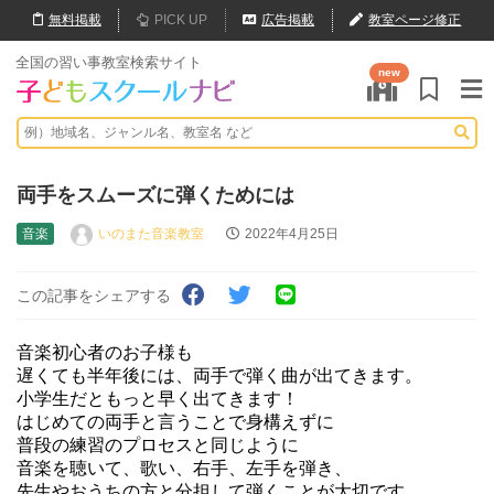
無料
掲載
PICK UP
広告掲載
教室ページ修正
全国の習い事教室検索サイト
new
両手をスムーズに弾くためには
音楽
いのまた音楽教室
2022年4月25日
この記事をシェアする
音楽初心者のお子様も
遅くても半年後には、両手で弾く曲が出てきます。
小学生だともっと早く出てきます！
はじめての両手と言うことで身構えずに
普段の練習のプロセスと同じように
音楽を聴いて、歌い、右手、左手を弾き、
先生やおうちの方と分担して弾くことが大切です。