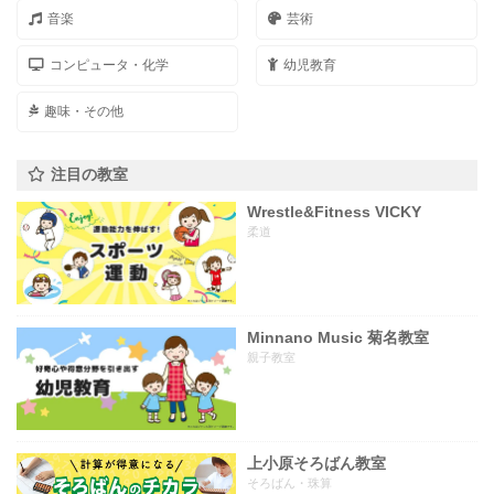
音楽
芸術
コンピュータ・化学
幼児教育
趣味・その他
注目の教室
Wrestle&Fitness VICKY
柔道
Minnano Music 菊名教室
親子教室
上小原そろばん教室
そろばん・珠算