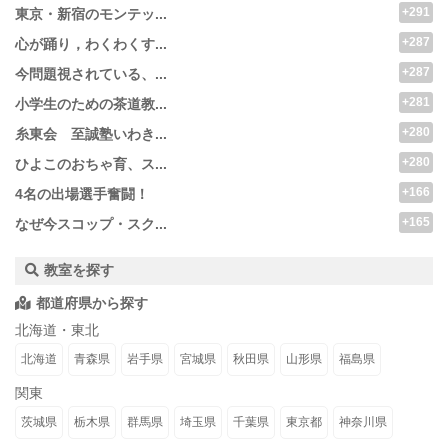
+291
東京・新宿のモンテッ...
+287
心が踊り，わくわくす...
+287
今問題視されている、...
+281
小学生のための茶道教...
+280
糸東会 至誠塾いわき...
+280
ひよこのおちゃ育、ス...
+166
4名の出場選手奮闘！
+165
なぜ今スコップ・スク...
教室を探す
都道府県から探す
北海道・東北
北海道
青森県
岩手県
宮城県
秋田県
山形県
福島県
関東
茨城県
栃木県
群馬県
埼玉県
千葉県
東京都
神奈川県