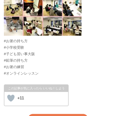
#お箸の持ち方
#小学校受験
#子ども習い事大阪
#鉛筆の持ち方
#お箸の練習
#オンラインレッスン
+11