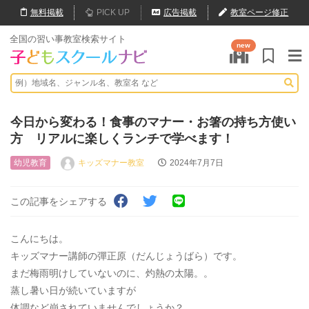
無料
掲載
PICK UP
広告掲載
教室ページ修正
全国の習い事教室検索サイト
new
今日から変わる！食事のマナー・お箸の持ち方使い
方 リアルに楽しくランチで学べます！
幼児教育
キッズマナー教室
2024年7月7日
この記事をシェアする
こんにちは。
キッズマナー講師の彈正原（だんじょうばら）です。
まだ梅雨明けしていないのに、灼熱の太陽。。
蒸し暑い日が続いていますが
体調など崩されていませんでしょうか？