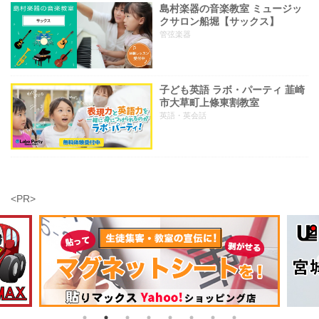
島村楽器の音楽教室 ミュージッ
クサロン船堀【サックス】
管弦楽器
子ども英語 ラボ・パーティ 韮崎
市大草町上條東割教室
英語・英会話
<PR>