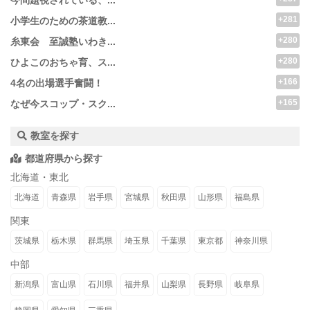
今問題視されている、...
+281
小学生のための茶道教...
+280
糸東会 至誠塾いわき...
+280
ひよこのおちゃ育、ス...
+166
4名の出場選手奮闘！
+165
なぜ今スコップ・スク...
教室を探す
都道府県から探す
北海道・東北
北海道
青森県
岩手県
宮城県
秋田県
山形県
福島県
関東
茨城県
栃木県
群馬県
埼玉県
千葉県
東京都
神奈川県
中部
新潟県
富山県
石川県
福井県
山梨県
長野県
岐阜県