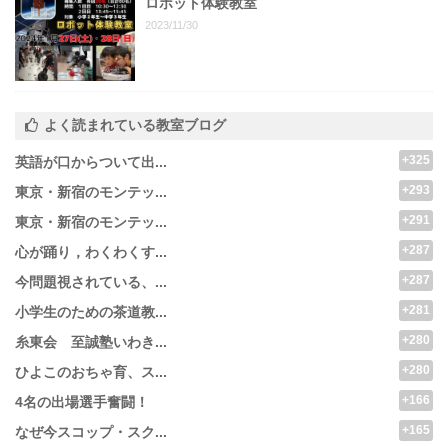
ロボット体験教室
2023/11/30
よく読まれている教室ブログ
+325
英語が口からついて出...
+293
東京・新宿のモンテッ...
+291
東京・新宿のモンテッ...
+287
心が踊り，わくわくす...
+287
今問題視されている、...
+281
小学生のための茶道教...
+280
糸東会 至誠塾いわき...
+280
ひよこのおちゃ育、ス...
+166
4名の出場選手奮闘！
+165
なぜ今スコップ・スク...