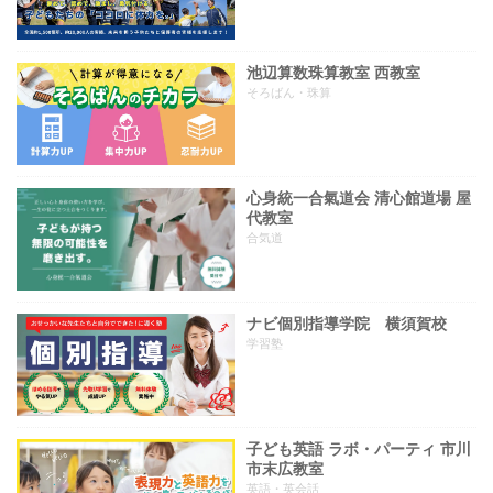
池辺算数珠算教室 西教室
そろばん・珠算
心身統一合氣道会 清心館道場 屋
代教室
合気道
ナビ個別指導学院 横須賀校
学習塾
子ども英語 ラボ・パーティ 市川
市末広教室
英語・英会話