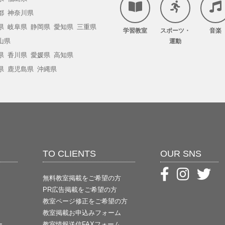
都
神奈川県
県
岐阜県
静岡県
愛知県
三重県
学習教室
スポーツ・
音楽
山県
運動
県
香川県
愛媛県
高知県
県
鹿児島県
沖縄県
TO CLIENTS
OUR SNS
無料教室掲載をご希望の方
PR広告掲載をご希望の方
教室ページ修正をご希望の方
教室掲載お申込みフォーム
ー
教室情報送信FAXフォーム