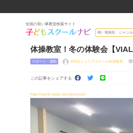
全国の習い事教室検索サイト
体操教室！冬の体験会【VIA
スポーツ・運動
VIALEジュニアスクール体操教室
この記事をシェアする
http://verdi-viale.com/jrschool
動
画
プ
レ
ー
ヤ