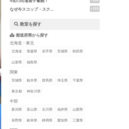
+166
4名の出場選手奮闘！
+165
なぜ今スコップ・スク...
教室を探す
都道府県から探す
北海道・東北
北海道
青森県
岩手県
宮城県
秋田県
山形県
福島県
関東
茨城県
栃木県
群馬県
埼玉県
千葉県
東京都
神奈川県
中部
新潟県
富山県
石川県
福井県
山梨県
長野県
岐阜県
静岡県
愛知県
三重県