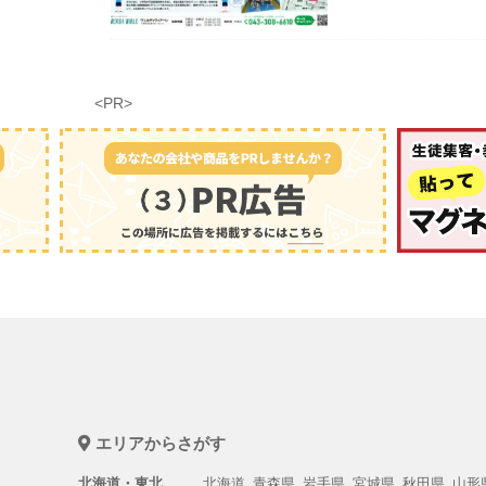
<PR>
エリアからさがす
北海道・東北
北海道
青森県
岩手県
宮城県
秋田県
山形