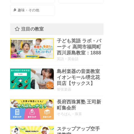
趣味・その他
注目の教室
子ども英語 ラボ・パ
ーティ 高岡市福岡町
西川原島教室：1888
英語・英会話
島村楽器の音楽教室
イオンモール堺北花
田店【サックス】
管弦楽器
長府西珠算塾 王司新
町集会所
そろばん・珠算
ステップアップ空手