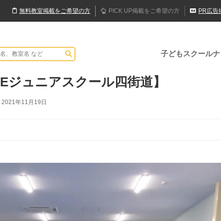
無料
教室
掲載
をご希望の方
PICK UP
掲載
をご希望の方
PR
広告
子どもスクールナ
LEジュニアスクール四街道】
2021年11月19日