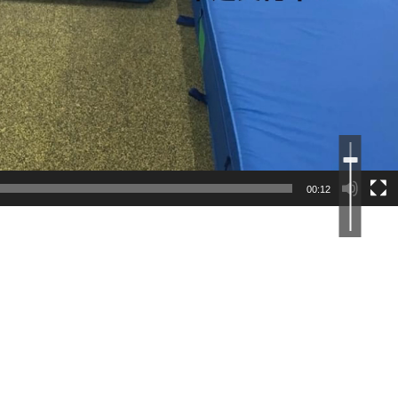
ボ
リ
ュ
ー
ム
調
00:12
節
に
は
上
下
矢
印
キ
ー
を
使
っ
て
く
だ
さ
い。