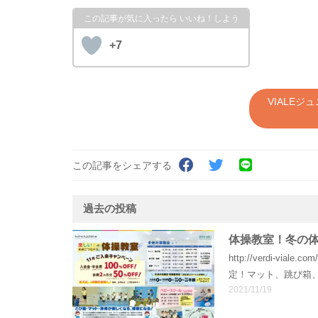
+7
VIALE
この記事をシェアする
過去の投稿
体操教室！冬の体
http://verdi-vi
定！マット、跳び箱
2021/11/19