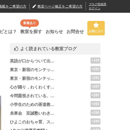
ブログ投稿用
掲載
をご希望の方
教室ページ修正
をご希望の方
ログイン
新着あり
ビとは？
教室を探す
お知らせ
お問合せ
お気に入り
よく読まれている教室ブログ
+325
英語が口からついて出...
+293
東京・新宿のモンテッ...
+291
東京・新宿のモンテッ...
+287
心が踊り，わくわくす...
+287
今問題視されている、...
+281
小学生のための茶道教...
+280
糸東会 至誠塾いわき...
+280
ひよこのおちゃ育、ス...