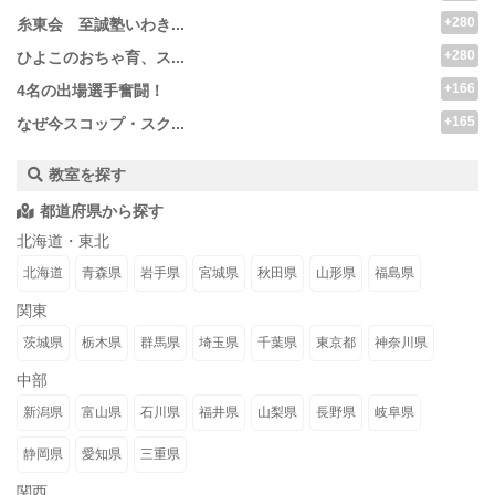
+280
糸東会 至誠塾いわき...
+280
ひよこのおちゃ育、ス...
+166
4名の出場選手奮闘！
+165
なぜ今スコップ・スク...
教室を探す
都道府県から探す
北海道・東北
北海道
青森県
岩手県
宮城県
秋田県
山形県
福島県
関東
茨城県
栃木県
群馬県
埼玉県
千葉県
東京都
神奈川県
中部
新潟県
富山県
石川県
福井県
山梨県
長野県
岐阜県
静岡県
愛知県
三重県
関西