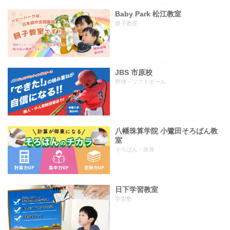
Baby Park 松江教室
親子教室
JBS 市原校
野球・ソフトボール
八幡珠算学院 小鷺田そろばん教
室
そろばん・珠算
日下学習教室
学習塾