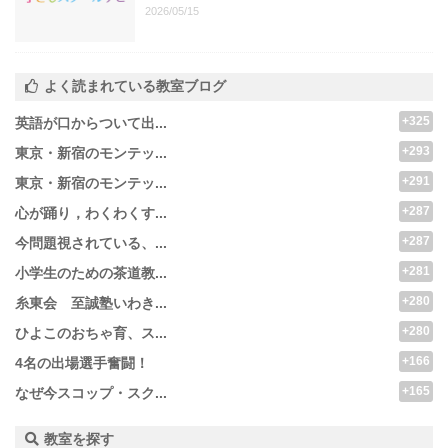
2026/05/15
よく読まれている教室ブログ
+325
英語が口からついて出...
+293
東京・新宿のモンテッ...
+291
東京・新宿のモンテッ...
+287
心が踊り，わくわくす...
+287
今問題視されている、...
+281
小学生のための茶道教...
+280
糸東会 至誠塾いわき...
+280
ひよこのおちゃ育、ス...
+166
4名の出場選手奮闘！
+165
なぜ今スコップ・スク...
教室を探す