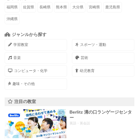
福岡県
佐賀県
長崎県
熊本県
大分県
宮崎県
鹿児島県
沖縄県
ジャンルから探す
学習教室
スポーツ・運動
音楽
芸術
コンピュータ・化学
幼児教育
趣味・その他
注目の教室
Berlitz 溝の口ランゲージセンタ
ー
英語・英会話