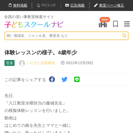
無料
掲載
PICK UP
広告掲載
教室ページ修正
全国の習い事教室検索サイト
new
体験レッスンの様子。4歳年少
音楽
いのまた音楽教室
2021年12月29日
この記事をシェアする
先日、
『入江教室水曜担当の藤城先生』
の模擬体験レッスンを行いました。
動画は
はじめての曲を先生とママと一緒に
聴いたり、歌ったりしているところ。