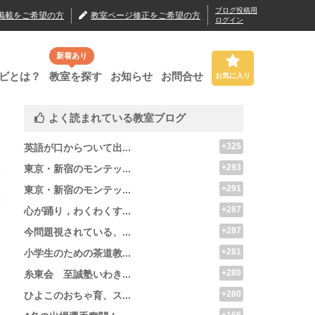
ブログ投稿用
掲載
をご希望の方
教室ページ修正
をご希望の方
ログイン
新着あり
ビとは？
教室を探す
お知らせ
お問合せ
お気に入り
よく読まれている教室ブログ
+325
英語が口からついて出...
+293
東京・新宿のモンテッ...
+291
東京・新宿のモンテッ...
+287
心が踊り，わくわくす...
+287
今問題視されている、...
+281
小学生のための茶道教...
+280
糸東会 至誠塾いわき...
+280
ひよこのおちゃ育、ス...