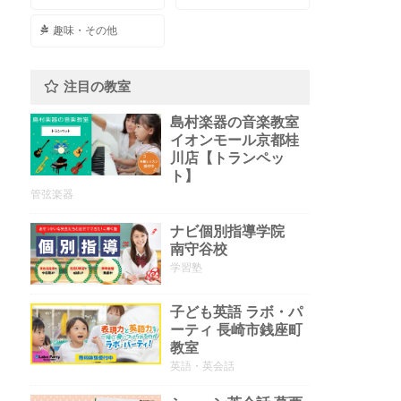
趣味・その他
注目の教室
島村楽器の音楽教室
イオンモール京都桂
川店【トランペッ
ト】
管弦楽器
ナビ個別指導学院
南守谷校
学習塾
子ども英語 ラボ・パ
ーティ 長崎市銭座町
教室
英語・英会話