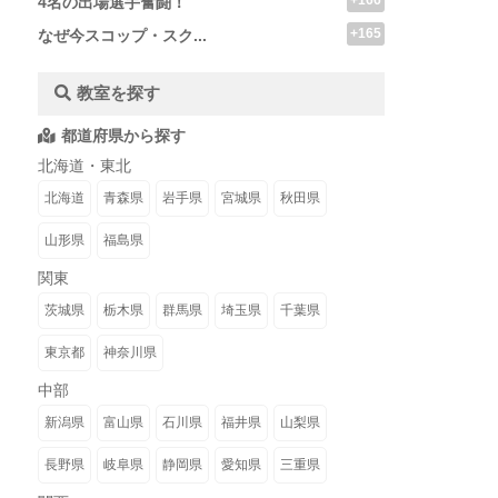
+166
4名の出場選手奮闘！
+165
なぜ今スコップ・スク...
教室を探す
都道府県から探す
北海道・東北
北海道
青森県
岩手県
宮城県
秋田県
山形県
福島県
関東
茨城県
栃木県
群馬県
埼玉県
千葉県
東京都
神奈川県
中部
新潟県
富山県
石川県
福井県
山梨県
長野県
岐阜県
静岡県
愛知県
三重県