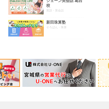
シェーン英会話 葛西
校
英語・英会話
新田珠算塾
そろばん・珠算