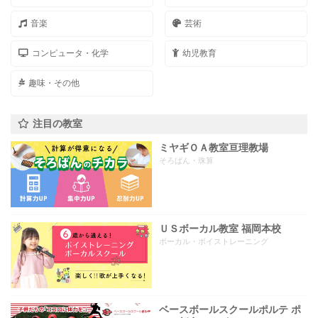
音楽
芸術
コンピュータ・化学
幼児教育
趣味・その他
注目の教室
ミヤギＯＡ教室亘理教場
そろばん・珠算
ＵＳボーカル教室 福岡本校
ボーカル・ボイストレーニング
ベースボールスクールポルテ ポ