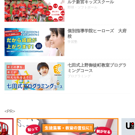
ルテ新宮キッズスクール
野球・ソフトボール
個別指導学院ヒーローズ 大府
校
学習塾
七田式上野御徒町教室プログラ
ミングコース
プログラミング
<PR>