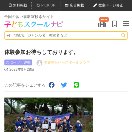
無料
掲載
PICK UP
広告掲載
教室ページ修正
全国の習い事教室検索サイト
new
体験参加お待ちしております。
スポーツ・運動
美賀多台ベースボールクラブ
2022年9月28日
この記事をシェアする