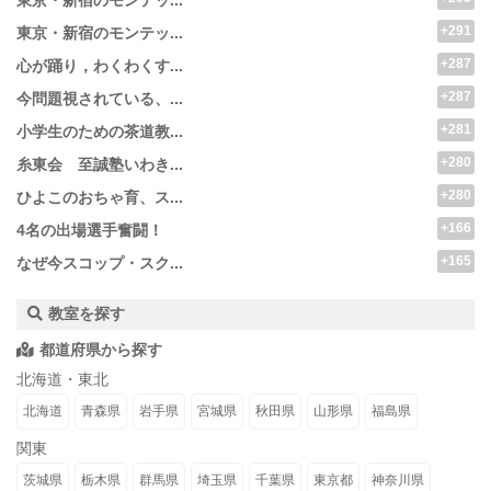
東京・新宿のモンテッ...
+291
東京・新宿のモンテッ...
+287
心が踊り，わくわくす...
+287
今問題視されている、...
+281
小学生のための茶道教...
+280
糸東会 至誠塾いわき...
+280
ひよこのおちゃ育、ス...
+166
4名の出場選手奮闘！
+165
なぜ今スコップ・スク...
教室を探す
都道府県から探す
北海道・東北
北海道
青森県
岩手県
宮城県
秋田県
山形県
福島県
関東
茨城県
栃木県
群馬県
埼玉県
千葉県
東京都
神奈川県