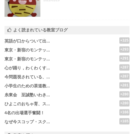
よく読まれている教室ブログ
+325
英語が口からついて出...
+293
東京・新宿のモンテッ...
+291
東京・新宿のモンテッ...
+287
心が踊り，わくわくす...
+287
今問題視されている、...
+281
小学生のための茶道教...
+280
糸東会 至誠塾いわき...
+280
ひよこのおちゃ育、ス...
+166
4名の出場選手奮闘！
+165
なぜ今スコップ・スク...