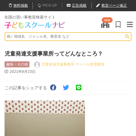
無料
掲載
PICK UP
広告掲載
教室ページ修正
全国の習い事教室検索サイト
new
児童発達支援事業所ってどんなところ？
趣味・その他
児童発達支援事業所 マーベル焼津教室
2021年8月23日
この記事をシェアする