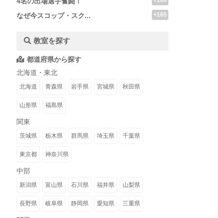
+166
4名の出場選手奮闘！
+165
なぜ今スコップ・スク...
教室を探す
都道府県から探す
北海道・東北
北海道
青森県
岩手県
宮城県
秋田県
山形県
福島県
関東
茨城県
栃木県
群馬県
埼玉県
千葉県
東京都
神奈川県
中部
新潟県
富山県
石川県
福井県
山梨県
長野県
岐阜県
静岡県
愛知県
三重県