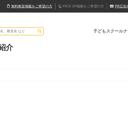
無料
教室
掲載
をご希望の方
PICK UP
掲載
をご希望の方
PR
広告
子どもスクールナ
紹介
！