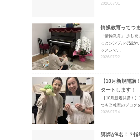
2026/08/01
情操教育ってつ
「情操教育」 少し硬
っとシンプルで温か
ッスンで…
2026/07/22
【10月新規開講
タートします！
【10月新規開講！】
つも当教室のブログ
2026/07/14
講師が8名！？指