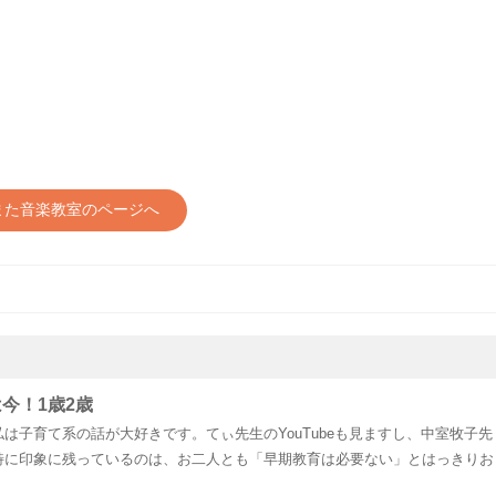
また音楽教室のページへ
今！1歳2歳
は子育て系の話が大好きです。てぃ先生のYouTubeも見ますし、中室牧子先
特に印象に残っているのは、お二人とも「早期教育は必要ない」とはっきりお