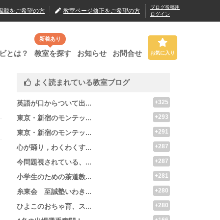
ブログ投稿用
掲載
をご希望の方
教室ページ修正
をご希望の方
ログイン
新着あり
ビとは？
教室を探す
お知らせ
お問合せ
お気に入り
よく読まれている教室ブログ
+325
英語が口からついて出...
+293
東京・新宿のモンテッ...
+291
東京・新宿のモンテッ...
+287
心が踊り，わくわくす...
+287
今問題視されている、...
+281
小学生のための茶道教...
+280
糸東会 至誠塾いわき...
+280
ひよこのおちゃ育、ス...