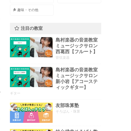
趣味・その他
注目の教室
島村楽器の音楽教室
ミュージックサロン
西葛西【フルート】
管弦楽器
島村楽器の音楽教室
ミュージックサロン
新小岩【アコーステ
ィックギター】
い
ギター
友部珠算塾
そろばん・珠算