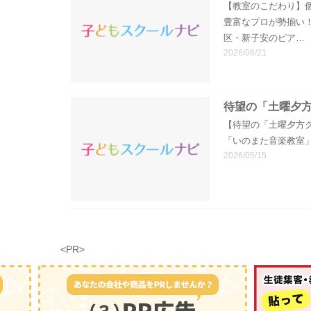
【教室のこだわり】
豊富なプロが勢揃い
区・新子安のピア…
2026/06/21
待望の「土曜夕
【待望の「土曜夕方
「いのまた音楽教室
2026/05/15
<PR>