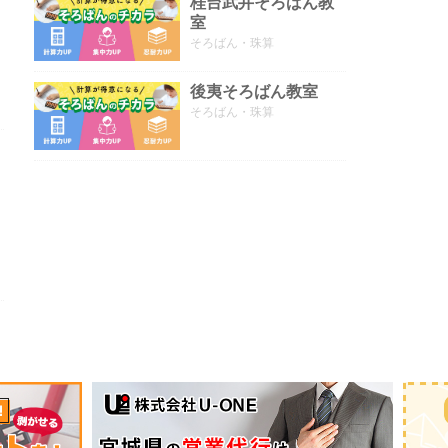
桂台武井そろばん教
室
そろばん・珠算
後夷そろばん教室
そろばん・珠算