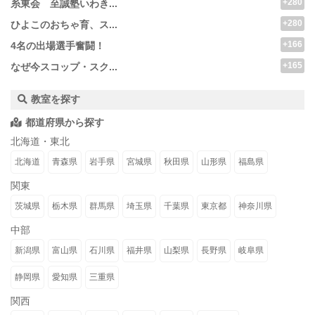
+280
糸東会 至誠塾いわき...
+280
ひよこのおちゃ育、ス...
+166
4名の出場選手奮闘！
+165
なぜ今スコップ・スク...
教室を探す
都道府県から探す
北海道・東北
北海道
青森県
岩手県
宮城県
秋田県
山形県
福島県
関東
茨城県
栃木県
群馬県
埼玉県
千葉県
東京都
神奈川県
中部
新潟県
富山県
石川県
福井県
山梨県
長野県
岐阜県
静岡県
愛知県
三重県
関西