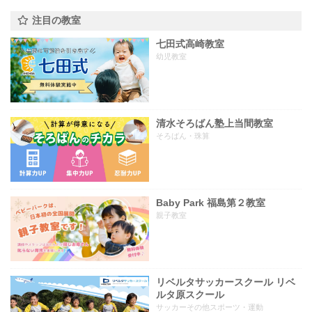
注目の教室
七田式高崎教室
幼児教室
清水そろばん塾上当間教室
そろばん・珠算
Baby Park 福島第２教室
親子教室
リベルタサッカースクール リベ
ルタ原スクール
サッカーその他スポーツ・運動