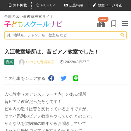
無料
掲載
PICK UP
広告掲載
教室ページ修正
全国の習い事教室検索サイト
new
入江教室場所は、昔ピアノ教室でした！
音楽
いのまた音楽教室
2022年3月27日
この記事をシェアする
入江教室（オアシスデラーナ内）のある場所
昔ピアノ教室だったそうです！
ビル内の造りは昔と変わっているようですが、
ヤマハ系列のピアノ教室をやっていたとのこと。
そんな話を契約前の昨年からお聞きしていて
また同じ場所でピアノ教室をやれるなんて