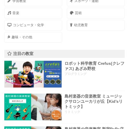
学習教室
スポーツ・運動
音楽
芸術
コンピュータ・化学
幼児教育
趣味・その他
注目の教室
ロボット科学教育 Crefus(クレフ
ァス) あざみ野校
プログラミング
島村楽器の音楽教室 ミュージッ
クサロンユーカリが丘【Kid’sリ
トミック】
リトミック