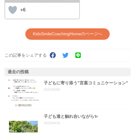
+6
KidsSmileCoachingHomeのページへ
この記事をシェアする
過去の投稿
子どもに寄り添う”言葉コミュニケーション”
2022/05/06
子ども達と触れ合いながら✨
2022/04/10