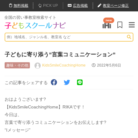
無料
掲載
PICK UP
広告掲載
教室ページ修正
全国の習い事教室検索サイト
new
子どもに寄り添う”言葉コミュニケーション”
趣味・その他
KidsSmileCoachingHome
2022年5月6日
この記事をシェアする
おはようございます?
【KidsSmileCoachingHome】RIKAです！
今日は、
言葉で寄り添うコミュニケーションをお伝えします?
“Iメッセージ”