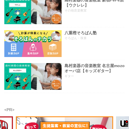
島村楽器の音楽教室 新宿PePe店
【ウクレレ】
その他音楽教室
八重樫そろばん塾
そろばん・珠算
島村楽器の音楽教室 名古屋mozo
オーパ店【キッズギター】
ギター
<PR>