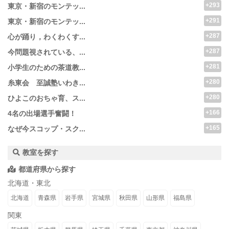
+293
東京・新宿のモンテッ...
+291
東京・新宿のモンテッ...
+287
心が踊り，わくわくす...
+287
今問題視されている、...
+281
小学生のための茶道教...
+280
糸東会 至誠塾いわき...
+280
ひよこのおちゃ育、ス...
+166
4名の出場選手奮闘！
+165
なぜ今スコップ・スク...
教室を探す
都道府県から探す
北海道・東北
北海道
青森県
岩手県
宮城県
秋田県
山形県
福島県
関東